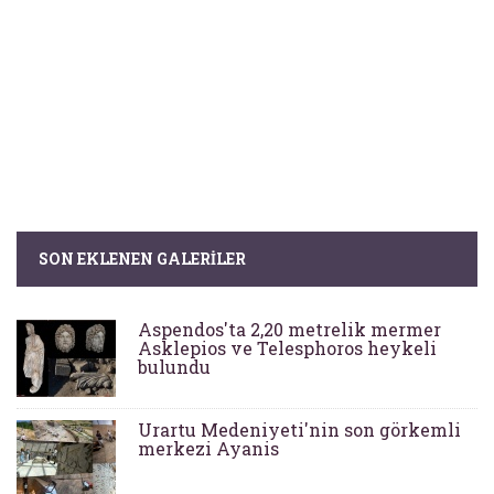
SON EKLENEN GALERILER
Aspendos'ta 2,20 metrelik mermer
Asklepios ve Telesphoros heykeli
bulundu
Urartu Medeniyeti'nin son görkemli
merkezi Ayanis