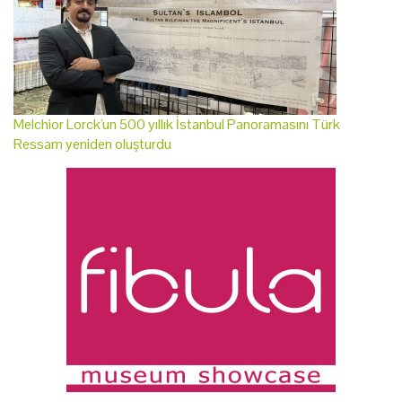
Melchior Lorck'un 500 yıllık İstanbul Panoramasını Türk
Ressam yeniden oluşturdu