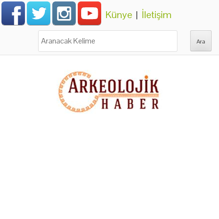
Künye
|
İletişim
Ara: