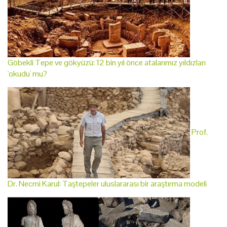
Göbekli Tepe ve gökyüzü: 12 bin yıl önce atalarımız yıldızları
'okudu' mu?
Prof.
Dr. Necmi Karul: Taştepeler uluslararası bir araştırma modeli