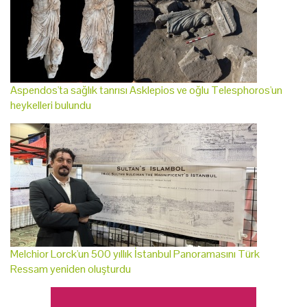
Aspendos'ta sağlık tanrısı Asklepios ve oğlu Telesphoros'un
heykelleri bulundu
Melchior Lorck'un 500 yıllık İstanbul Panoramasını Türk
Ressam yeniden oluşturdu