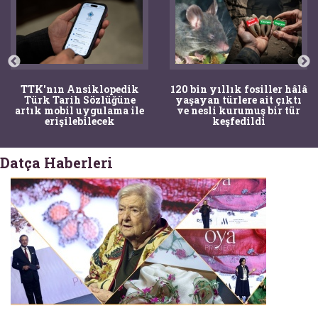
TTK'nın Ansiklopedik
120 bin yıllık fosiller hâlâ
Türk Tarih Sözlüğüne
yaşayan türlere ait çıktı
artık mobil uygulama ile
ve nesli kurumuş bir tür
erişilebilecek
keşfedildi
Datça Haberleri