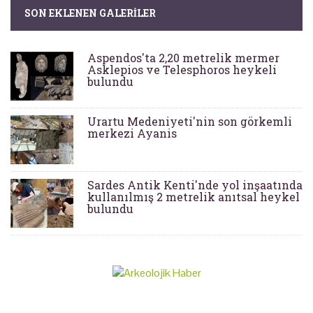
SON EKLENEN GALERILER
Aspendos'ta 2,20 metrelik mermer
Asklepios ve Telesphoros heykeli
bulundu
Urartu Medeniyeti'nin son görkemli
merkezi Ayanis
Sardes Antik Kenti'nde yol inşaatında
kullanılmış 2 metrelik anıtsal heykel
bulundu