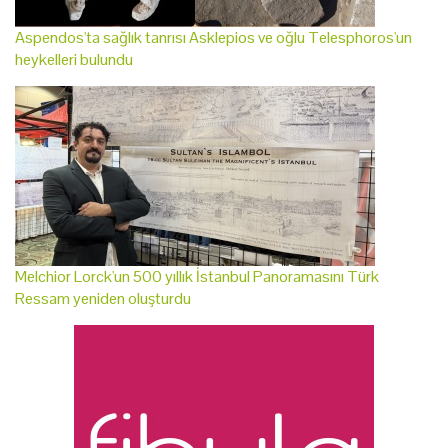
Aspendos'ta sağlık tanrısı Asklepios ve oğlu Telesphoros'un
heykelleri bulundu
Melchior Lorck'un 500 yıllık İstanbul Panoramasını Türk
Ressam yeniden oluşturdu