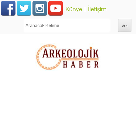
Künye
|
İletişim
Ara: