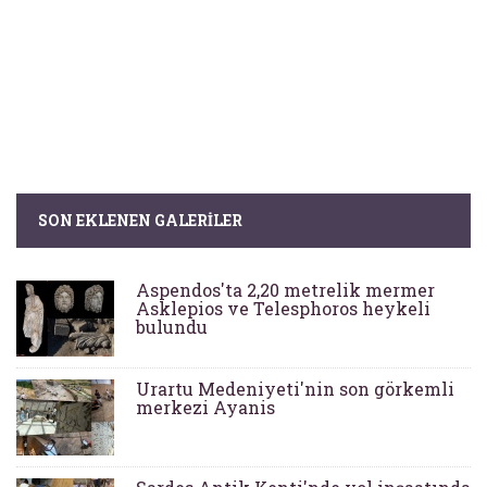
SON EKLENEN GALERILER
Aspendos'ta 2,20 metrelik mermer
Asklepios ve Telesphoros heykeli
bulundu
Urartu Medeniyeti'nin son görkemli
merkezi Ayanis