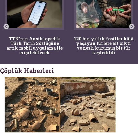
TTK'nın Ansiklopedik
120 bin yıllık fosiller hâlâ
Türk Tarih Sözlüğüne
yaşayan türlere ait çıktı
artık mobil uygulama ile
ve nesli kurumuş bir tür
erişilebilecek
keşfedildi
Çöplük Haberleri