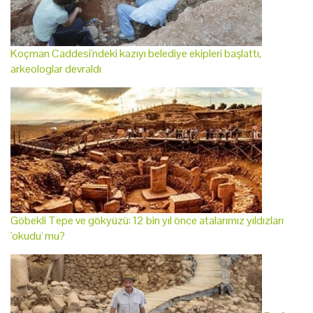
Koçman Caddesi'ndeki kazıyı belediye ekipleri başlattı,
arkeologlar devraldı
Göbekli Tepe ve gökyüzü: 12 bin yıl önce atalarımız yıldızları
'okudu' mu?