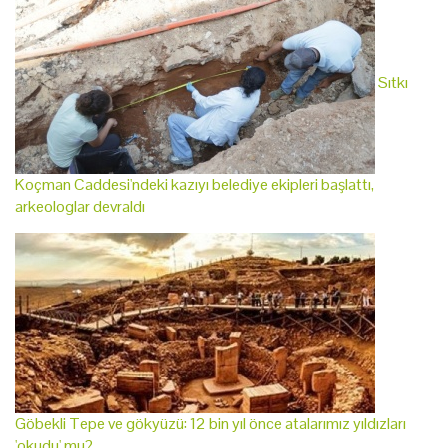
Sıtkı
Koçman Caddesi'ndeki kazıyı belediye ekipleri başlattı,
arkeologlar devraldı
Göbekli Tepe ve gökyüzü: 12 bin yıl önce atalarımız yıldızları
'okudu' mu?