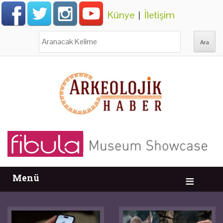
Künye
|
İletişim
Ara:
Menü