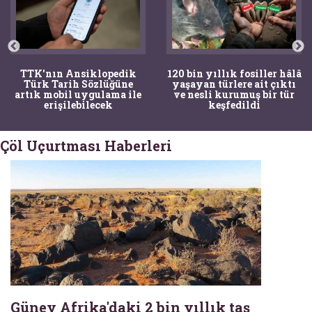
TTK'nın Ansiklopedik
120 bin yıllık fosiller hâlâ
Türk Tarih Sözlüğüne
yaşayan türlere ait çıktı
artık mobil uygulama ile
ve nesli kurumuş bir tür
erişilebilecek
keşfedildi
Çöl Uçurtması Haberleri
Güney Afrika'daki 2 bin yıllık taş