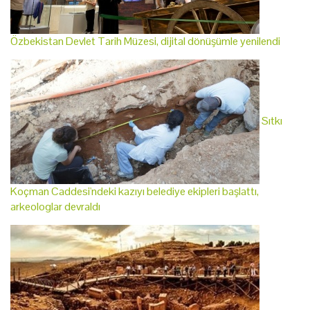
Özbekistan Devlet Tarih Müzesi, dijital dönüşümle yenilendi
Sıtkı
Koçman Caddesi'ndeki kazıyı belediye ekipleri başlattı,
arkeologlar devraldı