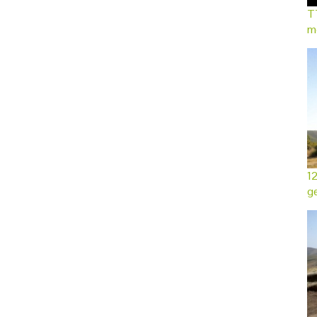
TT
mo
12
ge