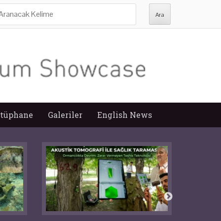
ra:
tüphane
Galeriler
English News