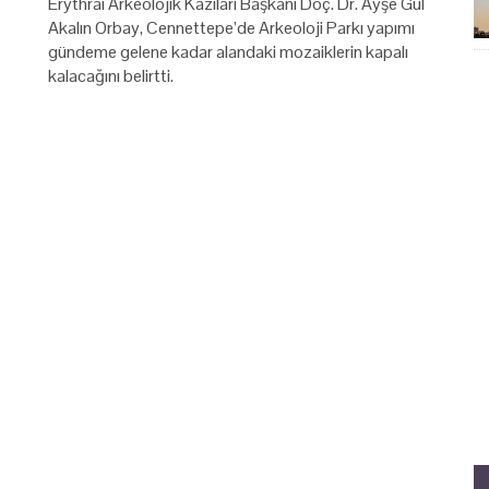
Erythrai Arkeolojik Kazıları Başkanı Doç. Dr. Ayşe Gül
Akalın Orbay, Cennettepe’de Arkeoloji Parkı yapımı
gündeme gelene kadar alandaki mozaiklerin kapalı
kalacağını belirtti.