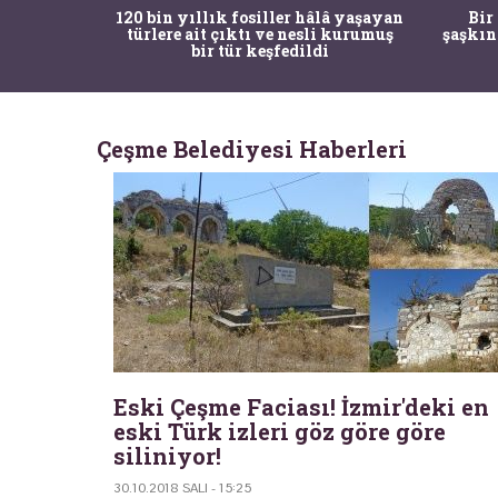
ürk Tarih
120 bin yıllık fosiller hâlâ yaşayan
Bir
gulama ile
türlere ait çıktı ve nesli kurumuş
şaşkın
bir tür keşfedildi
Çeşme Belediyesi Haberleri
Eski Çeşme Faciası! İzmir'deki en
eski Türk izleri göz göre göre
siliniyor!
30.10.2018 SALI - 15:25