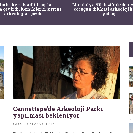
 torba kemik adli tıpçıları
Mandalya Körfezi’nde deniz
a çevirdi, kemiklerin sırrını
çocuğun dikkati arkeolojik
arkeologlar çözdü
yol açtı
Cennettepe’de Arkeoloji Parkı
yapılması bekleniyor
03.09.2017 PAZAR - 10:44