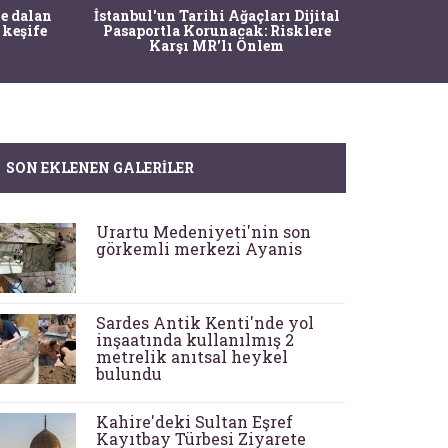
Ma
e dalan
İstanbul'un Tarihi Ağaçları Dijital
Operasy
 keşife
Pasaportla Korunacak: Risklere
M
Karşı MR'lı Önlem
SON EKLENEN GALERILER
Urartu Medeniyeti'nin son
görkemli merkezi Ayanis
Sardes Antik Kenti'nde yol
inşaatında kullanılmış 2
metrelik anıtsal heykel
bulundu
Kahire'deki Sultan Eşref
Kayıtbay Türbesi Ziyarete