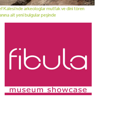
f Kalesi'nde arkeologlar mutfak ve dini tören
anına ait yeni bulgular peşinde