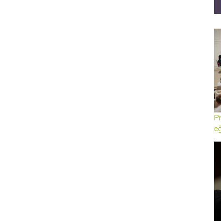
Pr
eğ