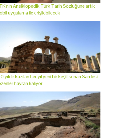
K'nın Ansiklopedik Türk Tarih Sözlüğüne artık
bil uygulama ile erişilebilecek
0 yıldır kazılan her yıl yeni bir keşif sunan Sardes'i
zenler hayran kalıyor