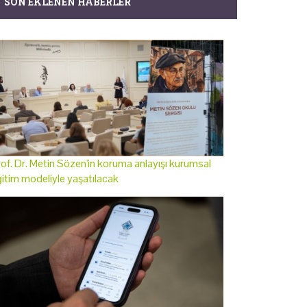
SON EKLENEN HABERLER
of. Dr. Metin Sözen'in koruma anlayışı kurumsal
itim modeliyle yaşatılacak