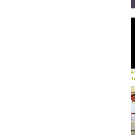
As
Te