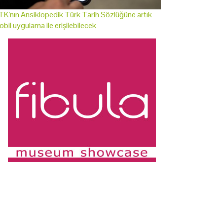
K'nın Ansiklopedik Türk Tarih Sözlüğüne artık
bil uygulama ile erişilebilecek