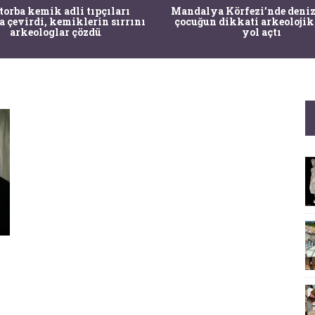
 torba kemik adli tıpçıları
Mandalya Körfezi’nde deniz
a çevirdi, kemiklerin sırrını
çocuğun dikkati arkeolojik
arkeologlar çözdü
yol açtı