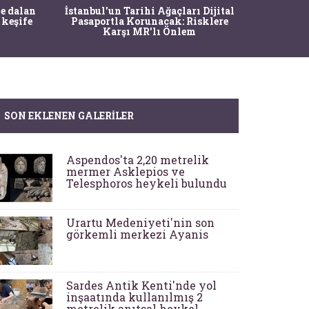
Ma
e dalan
İstanbul'un Tarihi Ağaçları Dijital
Operasy
 keşife
Pasaportla Korunacak: Risklere
M
Karşı MR'lı Önlem
SON EKLENEN GALERILER
Aspendos'ta 2,20 metrelik
mermer Asklepios ve
Telesphoros heykeli bulundu
Urartu Medeniyeti'nin son
görkemli merkezi Ayanis
Sardes Antik Kenti'nde yol
inşaatında kullanılmış 2
metrelik anıtsal heykel