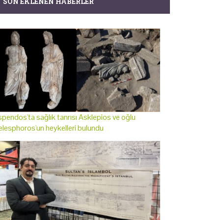
SON EKLENEN HABERLER
pendos'ta sağlık tanrısı Asklepios ve oğlu
lesphoros'un heykelleri bulundu