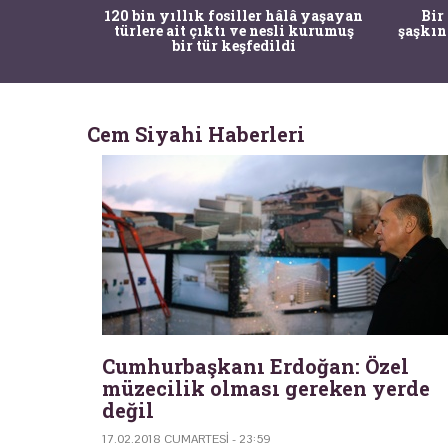
ürk Tarih
120 bin yıllık fosiller hâlâ yaşayan
Bir
gulama ile
türlere ait çıktı ve nesli kurumuş
şaşkın
bir tür keşfedildi
Cem Siyahi Haberleri
Cumhurbaşkanı Erdoğan: Özel
müzecilik olması gereken yerde
değil
17.02.2018 CUMARTESI - 23:59