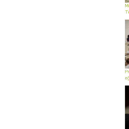
Me
T
Pr
eğ