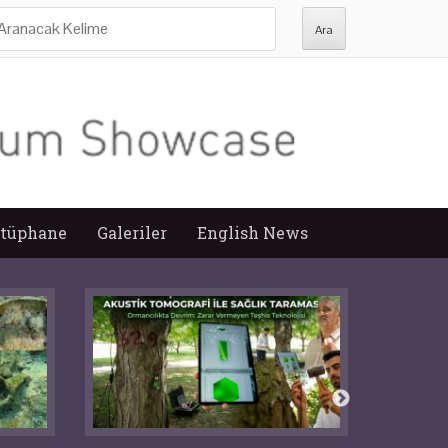
ra:
tüphane
Galeriler
English News