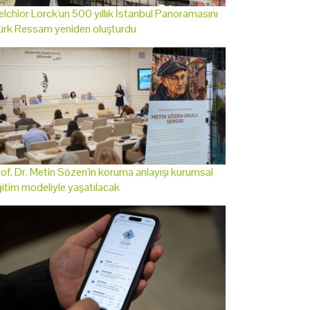
lchior Lorck'un 500 yıllık İstanbul Panoramasını
ürk Ressam yeniden oluşturdu
of. Dr. Metin Sözen'in koruma anlayışı kurumsal
itim modeliyle yaşatılacak