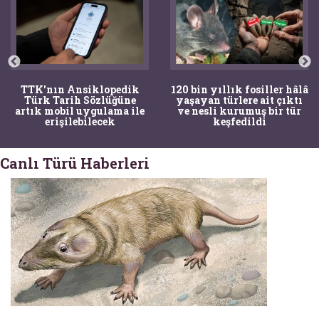
TTK'nın Ansiklopedik
120 bin yıllık fosiller hâlâ
Türk Tarih Sözlüğüne
yaşayan türlere ait çıktı
artık mobil uygulama ile
ve nesli kurumuş bir tür
erişilebilecek
keşfedildi
Canlı Türü Haberleri