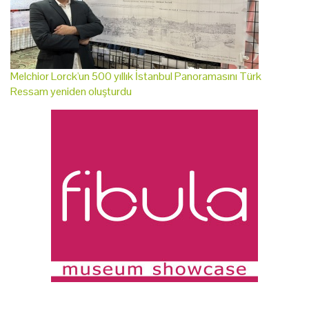
Melchior Lorck'un 500 yıllık İstanbul Panoramasını Türk
Ressam yeniden oluşturdu