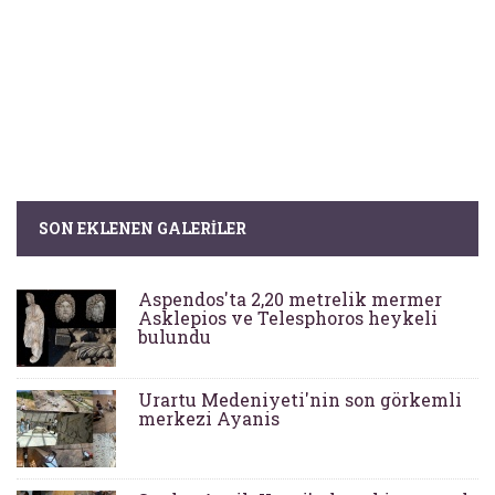
SON EKLENEN GALERILER
Aspendos'ta 2,20 metrelik mermer
Asklepios ve Telesphoros heykeli
bulundu
Urartu Medeniyeti'nin son görkemli
merkezi Ayanis