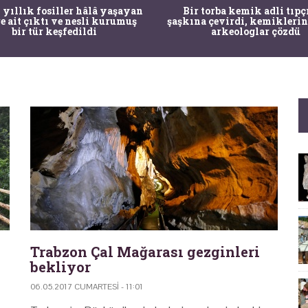
 yıllık fosiller hâlâ yaşayan
Bir torba kemik adli tıpç
re ait çıktı ve nesli kurumuş
şaşkına çevirdi, kemiklerin
bir tür keşfedildi
arkeologlar çözdü
Trabzon Çal Mağarası gezginleri
bekliyor
06.05.2017 CUMARTESI - 11:01