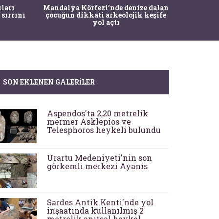
İstanbul
ıları
Mandalya Körfezi’nde denize dalan
Pasapo
 sırrını
çocuğun dikkati arkeolojik keşife
yol açtı
SON EKLENEN GALERILER
Aspendos'ta 2,20 metrelik
mermer Asklepios ve
Telesphoros heykeli bulundu
Urartu Medeniyeti'nin son
görkemli merkezi Ayanis
Sardes Antik Kenti'nde yol
inşaatında kullanılmış 2
metrelik anıtsal heykel