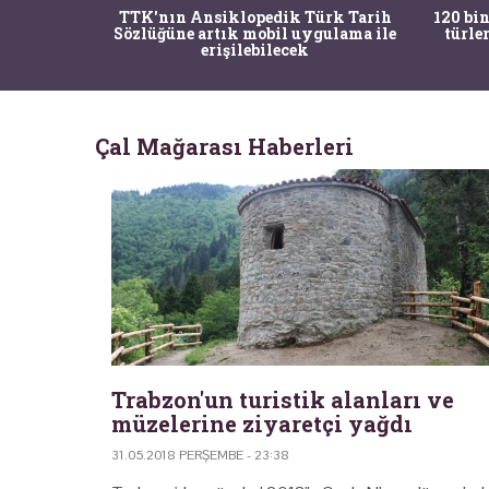
nrısı
TTK'nın Ansiklopedik Türk Tarih
120 bin
horos'un
Sözlüğüne artık mobil uygulama ile
türle
du
erişilebilecek
Çal Mağarası Haberleri
Trabzon'un turistik alanları ve
müzelerine ziyaretçi yağdı
31.05.2018 PERŞEMBE - 23:38