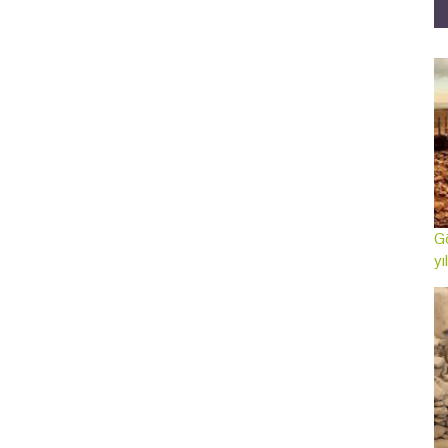
Gö
yı