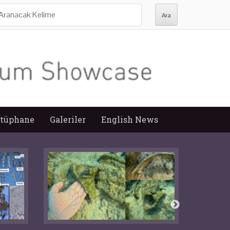
ra:
tüphane
Galeriler
English News