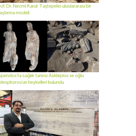
of. Dr. Necmi Karul: Taştepeler uluslararası bir
aştırma modeli
pendos'ta sağlık tanrısı Asklepios ve oğlu
lesphoros'un heykelleri bulundu