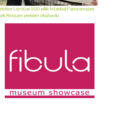
lchior Lorck'un 500 yıllık İstanbul Panoramasını
ürk Ressam yeniden oluşturdu