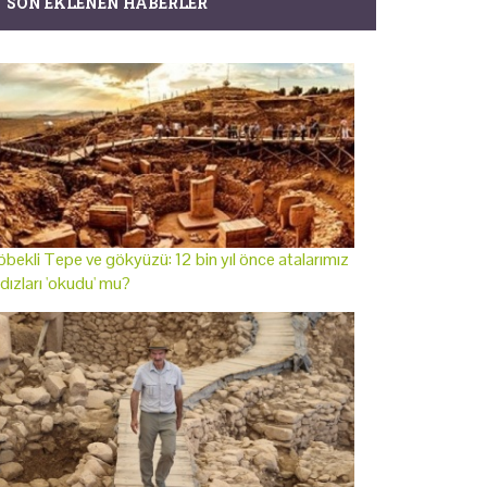
SON EKLENEN HABERLER
bekli Tepe ve gökyüzü: 12 bin yıl önce atalarımız
ldızları 'okudu' mu?