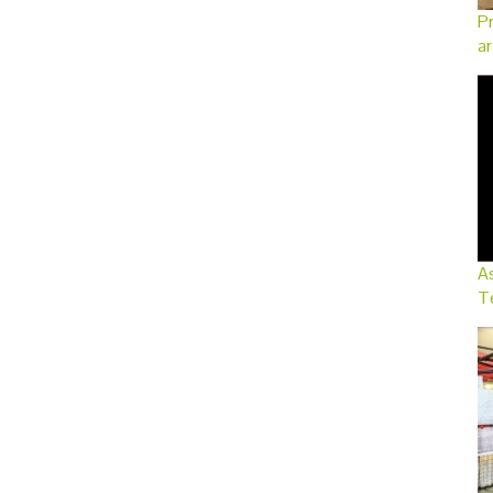
Pr
ar
As
Te