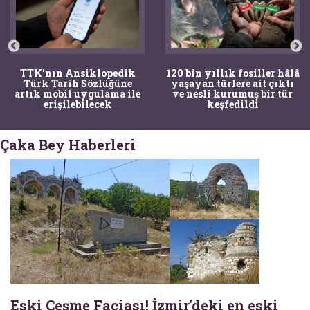
TTK'nın Ansiklopedik
120 bin yıllık fosiller hâlâ
Türk Tarih Sözlüğüne
yaşayan türlere ait çıktı
artık mobil uygulama ile
ve nesli kurumuş bir tür
erişilebilecek
keşfedildi
Çaka Bey Haberleri
Eski Çeşme Faciası! İzmir'deki en eski