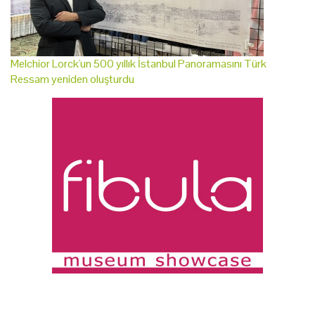
Melchior Lorck'un 500 yıllık İstanbul Panoramasını Türk
Ressam yeniden oluşturdu