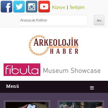
Künye
|
İletişim
Ara:
Menü