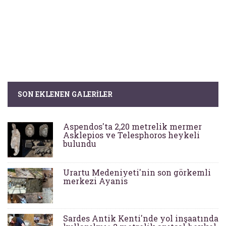
SON EKLENEN GALERILER
Aspendos'ta 2,20 metrelik mermer
Asklepios ve Telesphoros heykeli
bulundu
Urartu Medeniyeti'nin son görkemli
merkezi Ayanis
Sardes Antik Kenti'nde yol inşaatında