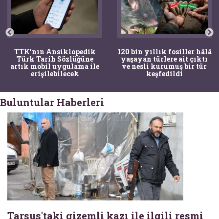
TTK'nın Ansiklopedik
120 bin yıllık fosiller hâlâ
Türk Tarih Sözlüğüne
yaşayan türlere ait çıktı
artık mobil uygulama ile
ve nesli kurumuş bir tür
erişilebilecek
keşfedildi
Buluntular Haberleri
Tarsus'taki gizemli kazı ile ilgili resmi