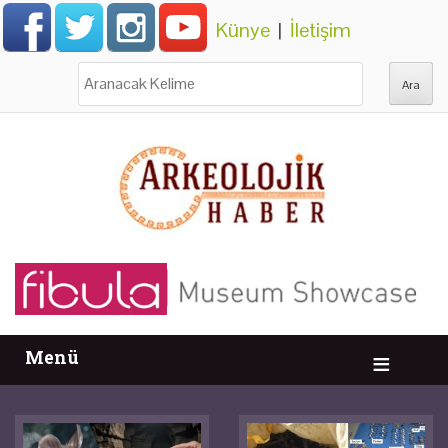
Künye
|
İletişim
Ara:
Menü