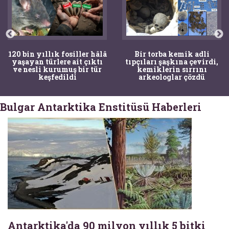
120 bin yıllık fosiller hâlâ
Bir torba kemik adli
yaşayan türlere ait çıktı
tıpçıları şaşkına çevirdi,
ve nesli kurumuş bir tür
kemiklerin sırrını
keşfedildi
arkeologlar çözdü
Bulgar Antarktika Enstitüsü Haberleri
Antarktika'da 90 milyon yıllık 5 bitki