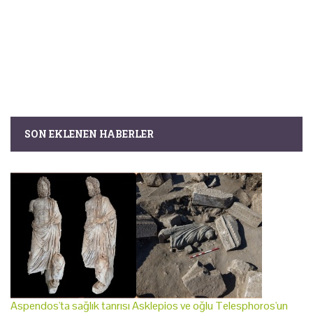
SON EKLENEN HABERLER
Aspendos'ta sağlık tanrısı Asklepios ve oğlu Telesphoros'un