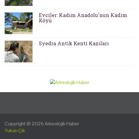
Evciler: Kadim Anadolu'nun Kadim
Köyü
Syedra Antik Kenti Kazıları
Copyright © 2026
Arkeolojik Haber
Yukarı Çık