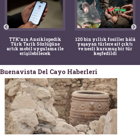
TTK'nın Ansiklopedik
120 bin yıllık fosiller hâlâ
Türk Tarih Sözlüğüne
yaşayan türlere ait çıktı
artık mobil uygulama ile
ve nesli kurumuş bir tür
erişilebilecek
keşfedildi
Buenavista Del Cayo Haberleri