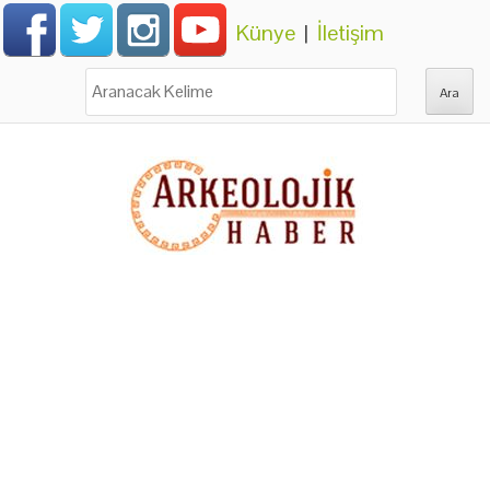
Künye
|
İletişim
Ara: