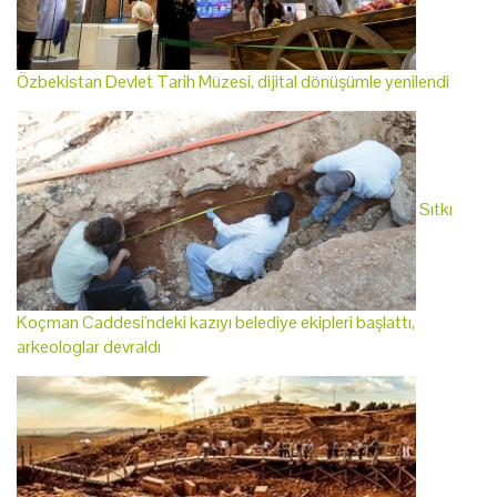
Özbekistan Devlet Tarih Müzesi, dijital dönüşümle yenilendi
Sıtkı
Koçman Caddesi'ndeki kazıyı belediye ekipleri başlattı,
arkeologlar devraldı