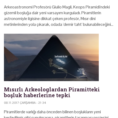
Arkeoastronomi Profesörü Giulio Magli, Keops Piramidi'ndeki
gizemli boşluğa dair yeni varsayım kurguladı. Piramitlerin
astronomiyle ilgisine dikkat çeken profesör, Mısır dini
metinlerinden yola çıkarak, odada 'demir taht' bulunabileceğini…
Mısırlı Arkeologlardan Piramitteki
boşluk haberlerine tepki
08.11.2017 ÇARŞAMBA - 21:34
Piramitlerde varlığı daha önceden bilinen boşlukların yeni
keşfedilmiş gibi sunulmasına, piramitlerin taranması projesini