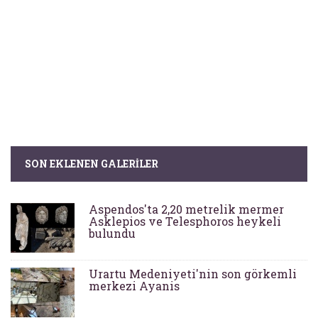
SON EKLENEN GALERILER
Aspendos'ta 2,20 metrelik mermer
Asklepios ve Telesphoros heykeli
bulundu
Urartu Medeniyeti'nin son görkemli
merkezi Ayanis