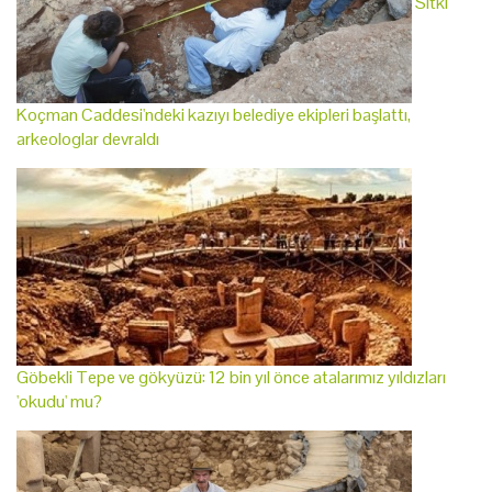
Sıtkı
Koçman Caddesi'ndeki kazıyı belediye ekipleri başlattı,
arkeologlar devraldı
Göbekli Tepe ve gökyüzü: 12 bin yıl önce atalarımız yıldızları
'okudu' mu?