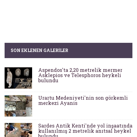
SON EKLENEN GALERILER
Aspendos'ta 2,20 metrelik mermer
Asklepios ve Telesphoros heykeli
bulundu
Urartu Medeniyeti'nin son görkemli
merkezi Ayanis
Sardes Antik Kenti'nde yol inşaatında
kullanılmış 2 metrelik anıtsal heykel
bulundu