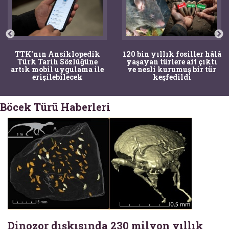
TTK'nın Ansiklopedik
120 bin yıllık fosiller hâlâ
Türk Tarih Sözlüğüne
yaşayan türlere ait çıktı
artık mobil uygulama ile
ve nesli kurumuş bir tür
erişilebilecek
keşfedildi
Böcek Türü Haberleri
Dinozor dışkısında 230 milyon yıllık