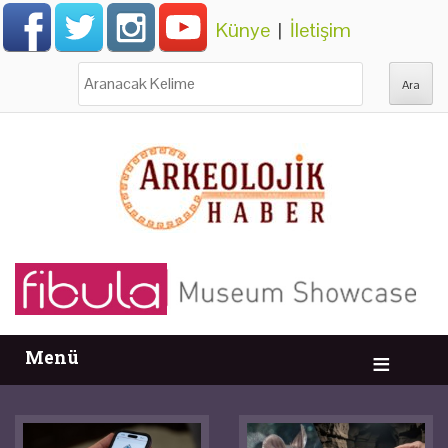
Künye
|
İletişim
Ara:
Menü