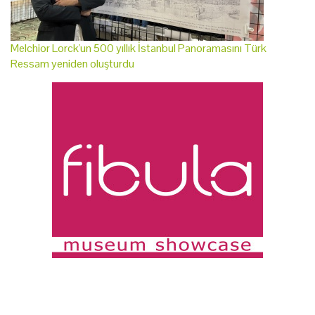
Melchior Lorck'un 500 yıllık İstanbul Panoramasını Türk
Ressam yeniden oluşturdu