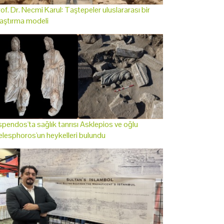
of. Dr. Necmi Karul: Taştepeler uluslararası bir
aştırma modeli
pendos'ta sağlık tanrısı Asklepios ve oğlu
lesphoros'un heykelleri bulundu