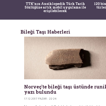
nrısı
TTK'nın Ansiklopedik Türk Tarih
120 bin
horos'un
Sözlüğüne artık mobil uygulama ile
türle
du
erişilebilecek
Bileği Taşı Haberleri
Norveç'te bileği taşı üstünde runi
yazı bulundu
17.12.2017 PAZAR - 22:24