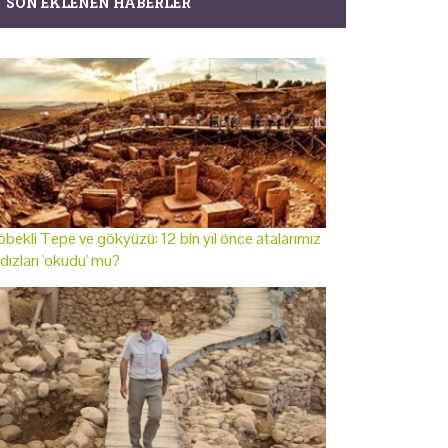
SON EKLENEN HABERLER
bekli Tepe ve gökyüzü: 12 bin yıl önce atalarımız
ldızları 'okudu' mu?