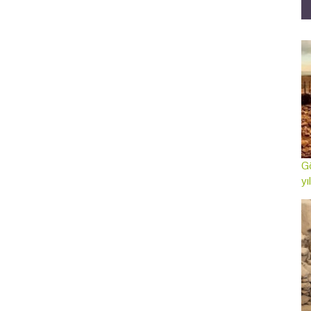
Gö
yı