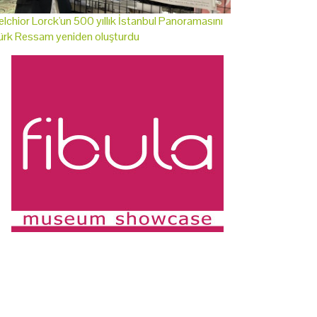
lchior Lorck'un 500 yıllık İstanbul Panoramasını
ürk Ressam yeniden oluşturdu