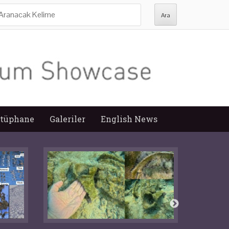
ra:
tüphane
Galeriler
English News