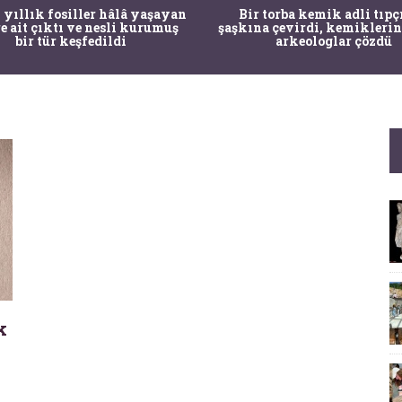
 yıllık fosiller hâlâ yaşayan
Bir torba kemik adli tıpç
re ait çıktı ve nesli kurumuş
şaşkına çevirdi, kemiklerin
bir tür keşfedildi
arkeologlar çözdü
k