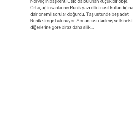
Norveç’in başkenti Oslo’da bulunan küçük bir obje,
Ortaçağ insanlarının Runik yazı dilini nasıl kullandığın
dair önemli sorular doğurdu. Taş üstünde beş adet
Runik simge bulunuyor. Sonuncusu kırılmış ve ikincisi
diğerlerine göre biraz daha silik.…