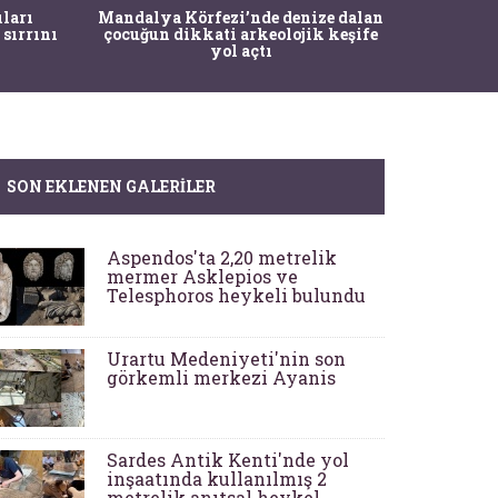
İstanbul
ıları
Mandalya Körfezi’nde denize dalan
Pasapo
 sırrını
çocuğun dikkati arkeolojik keşife
yol açtı
SON EKLENEN GALERILER
Aspendos'ta 2,20 metrelik
mermer Asklepios ve
Telesphoros heykeli bulundu
Urartu Medeniyeti'nin son
görkemli merkezi Ayanis
Sardes Antik Kenti'nde yol
inşaatında kullanılmış 2
metrelik anıtsal heykel