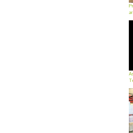
Pr
ar
As
Te