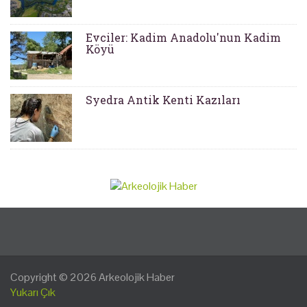
Evciler: Kadim Anadolu'nun Kadim
Köyü
Syedra Antik Kenti Kazıları
Copyright © 2026
Arkeolojik Haber
Yukarı Çık