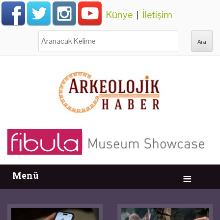
Künye
|
İletişim
Ara:
Menü