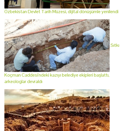
Özbekistan Devlet Tarih Müzesi, dijital dönüşümle yenilendi
Sıtkı
Koçman Caddesi'ndeki kazıyı belediye ekipleri başlattı,
arkeologlar devraldı