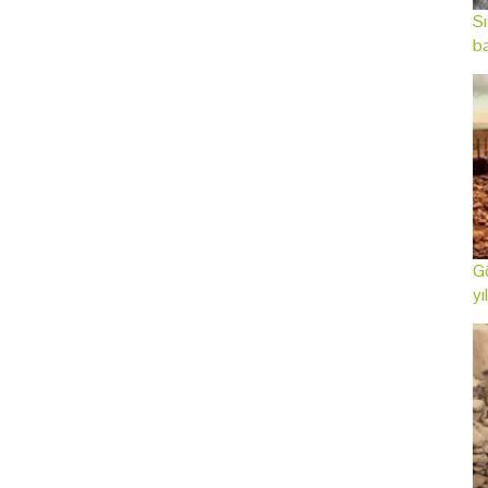
Sı
ba
Gö
yı