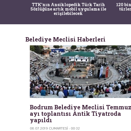
nrısı
TTK'nın Ansiklopedik Türk Tarih
120 bin
horos'un
Sözlüğüne artık mobil uygulama ile
türle
du
erişilebilecek
Belediye Meclisi Haberleri
Bodrum Belediye Meclisi Temmu
ayı toplantısı Antik Tiyatroda
yapıldı
06.07.2019 CUMARTESI - 00:32