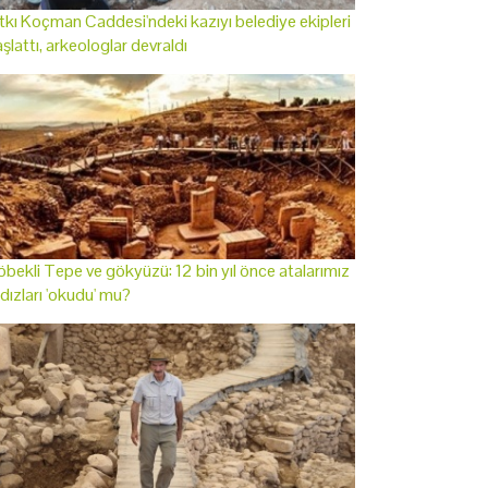
tkı Koçman Caddesi'ndeki kazıyı belediye ekipleri
şlattı, arkeologlar devraldı
bekli Tepe ve gökyüzü: 12 bin yıl önce atalarımız
ldızları 'okudu' mu?