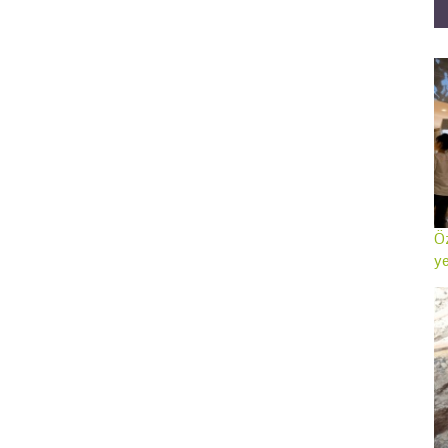
Öz
ye