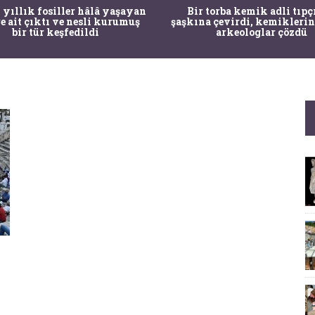
 yıllık fosiller hâlâ yaşayan
Bir torba kemik adli tıpç
re ait çıktı ve nesli kurumuş
şaşkına çevirdi, kemiklerin
bir tür keşfedildi
arkeologlar çözdü
z