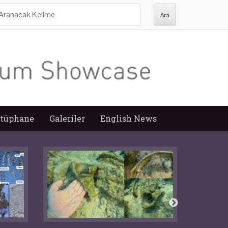
ra:
tüphane
Galeriler
English News