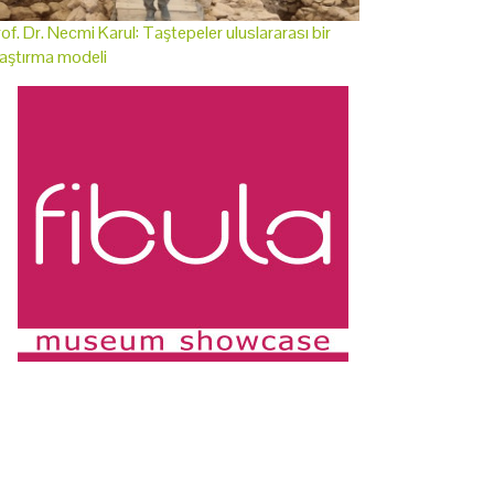
of. Dr. Necmi Karul: Taştepeler uluslararası bir
aştırma modeli