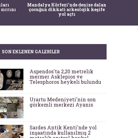
İstanbul
ıları
Mandalya Körfezi’nde denize dalan
Pasapo
 sırrını
çocuğun dikkati arkeolojik keşife
yol açtı
SON EKLENEN GALERILER
Aspendos'ta 2,20 metrelik
mermer Asklepios ve
Telesphoros heykeli bulundu
Urartu Medeniyeti'nin son
görkemli merkezi Ayanis
Sardes Antik Kenti'nde yol
inşaatında kullanılmış 2
metrelik anıtsal heykel