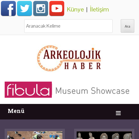
Künye
|
İletişim
Ara:
Menü