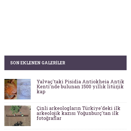
SON EKLENEN GALERILER
Yalvaç'taki Pisidia Antiokheia Antik
Kenti'nde bulunan 1500 yıllık litürjik
kap
Çinli arkeologların Türkiye'deki ilk
arkeolojik kazısı Yoğunburç'tan ilk
fotoğraflar