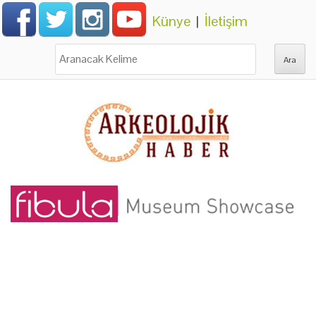
Künye
|
İletişim
Ara: