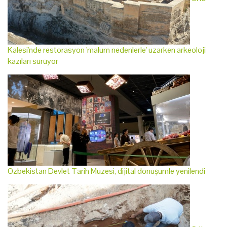
Kalesi'nde restorasyon 'malum nedenlerle' uzarken arkeoloji
kazıları sürüyor
Özbekistan Devlet Tarih Müzesi, dijital dönüşümle yenilendi