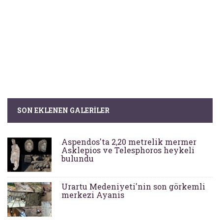
SON EKLENEN GALERILER
Aspendos'ta 2,20 metrelik mermer
Asklepios ve Telesphoros heykeli
bulundu
Urartu Medeniyeti'nin son görkemli
merkezi Ayanis