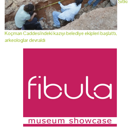
Sıtkı
Koçman Caddesi'ndeki kazıyı belediye ekipleri başlattı,
arkeologlar devraldı