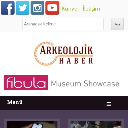
Künye
|
İletişim
Ara:
Menü