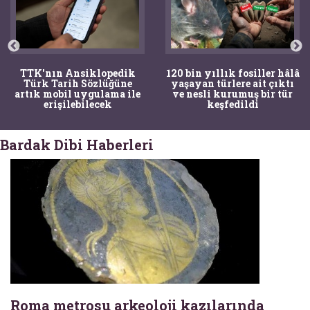
TTK'nın Ansiklopedik
120 bin yıllık fosiller hâlâ
Türk Tarih Sözlüğüne
yaşayan türlere ait çıktı
artık mobil uygulama ile
ve nesli kurumuş bir tür
erişilebilecek
keşfedildi
Bardak Dibi Haberleri
Roma metrosu arkeoloji kazılarında