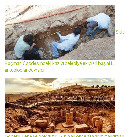
Sıtkı
Koçman Caddesi'ndeki kazıyı belediye ekipleri başlattı,
arkeologlar devraldı
Göbekli Tepe ve gökyüzü: 12 bin yıl önce atalarımız yıldızları