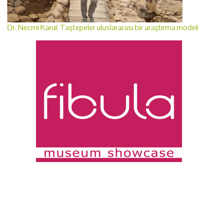
Dr. Necmi Karul: Taştepeler uluslararası bir araştırma modeli