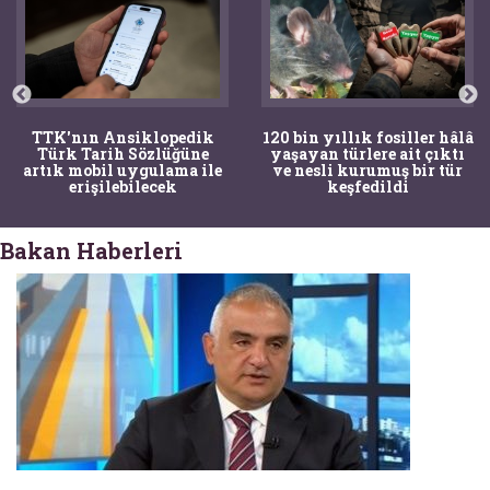
TTK'nın Ansiklopedik
120 bin yıllık fosiller hâlâ
Türk Tarih Sözlüğüne
yaşayan türlere ait çıktı
artık mobil uygulama ile
ve nesli kurumuş bir tür
erişilebilecek
keşfedildi
Bakan Haberleri