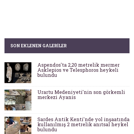
SON EKLENEN GALERILER
Aspendos'ta 2,20 metrelik mermer
Asklepios ve Telesphoros heykeli
bulundu
Urartu Medeniyeti'nin son görkemli
merkezi Ayanis
Sardes Antik Kenti'nde yol inşaatında
kullanılmış 2 metrelik anıtsal heykel
bulundu