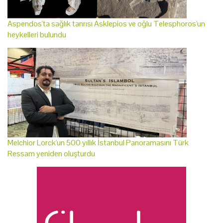
Aspendos'ta sağlık tanrısı Asklepios ve oğlu Telesphoros'un
heykelleri bulundu
Melchior Lorck'un 500 yıllık İstanbul Panoramasını Türk
Ressam yeniden oluşturdu