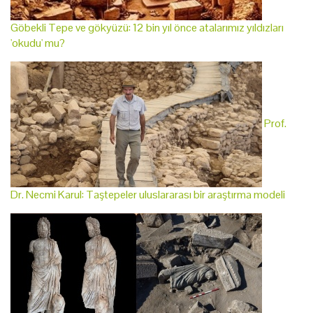
Göbekli Tepe ve gökyüzü: 12 bin yıl önce atalarımız yıldızları
'okudu' mu?
Prof.
Dr. Necmi Karul: Taştepeler uluslararası bir araştırma modeli