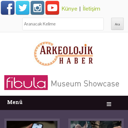
Künye
|
İletişim
Ara:
Menü