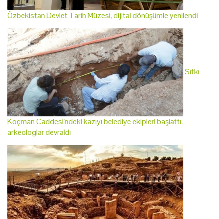
Özbekistan Devlet Tarih Müzesi, dijital dönüşümle yenilendi
Sıtkı
Koçman Caddesi'ndeki kazıyı belediye ekipleri başlattı,
arkeologlar devraldı