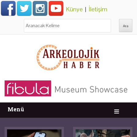
Künye
|
İletişim
Ara:
Menü