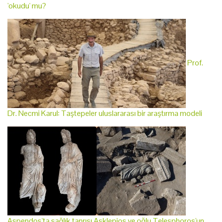
'okudu' mu?
Prof.
Dr. Necmi Karul: Taştepeler uluslararası bir araştırma modeli
Aspendos'ta sağlık tanrısı Asklepios ve oğlu Telesphoros'un