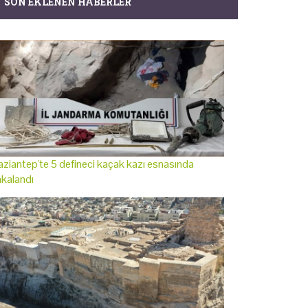
SON EKLENEN HABERLER
ziantep'te 5 defineci kaçak kazı esnasında
kalandı