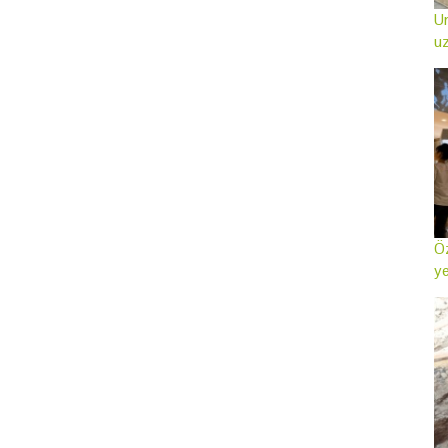
Ur
uz
Öz
ye