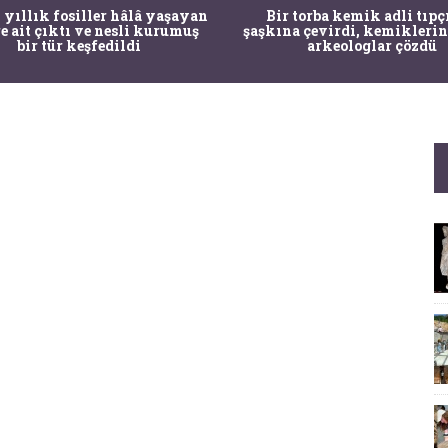
 yıllık fosiller hâlâ yaşayan
Bir torba kemik adli tıpç
re ait çıktı ve nesli kurumuş
şaşkına çevirdi, kemiklerin
bir tür keşfedildi
arkeologlar çözdü