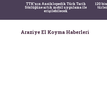
nrısı
TTK'nın Ansiklopedik Türk Tarih
120 bin
horos'un
Sözlüğüne artık mobil uygulama ile
türle
du
erişilebilecek
Araziye El Koyma Haberleri