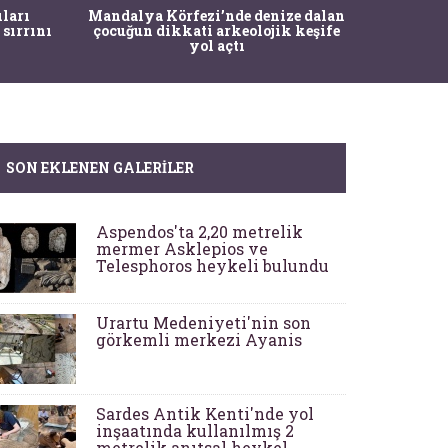
İstanbul
ıları
Mandalya Körfezi’nde denize dalan
Pasapo
 sırrını
çocuğun dikkati arkeolojik keşife
yol açtı
SON EKLENEN GALERILER
Aspendos'ta 2,20 metrelik
mermer Asklepios ve
Telesphoros heykeli bulundu
Urartu Medeniyeti'nin son
görkemli merkezi Ayanis
Sardes Antik Kenti'nde yol
inşaatında kullanılmış 2
metrelik anıtsal heykel