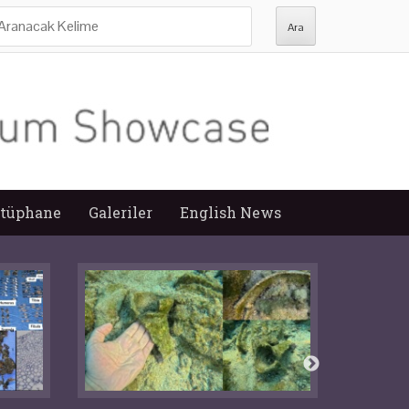
ra:
tüphane
Galeriler
English News