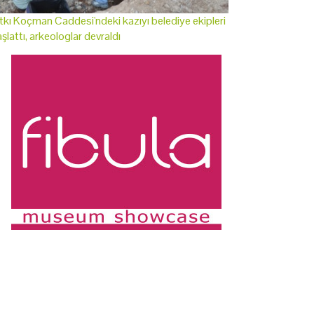
tkı Koçman Caddesi'ndeki kazıyı belediye ekipleri
şlattı, arkeologlar devraldı