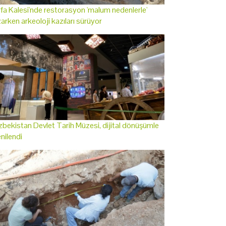
fa Kalesi'nde restorasyon 'malum nedenlerle'
arken arkeoloji kazıları sürüyor
bekistan Devlet Tarih Müzesi, dijital dönüşümle
nilendi