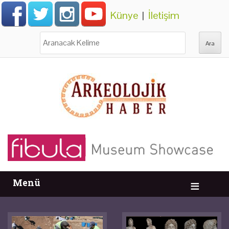
Künye
|
İletişim
Ara:
Menü