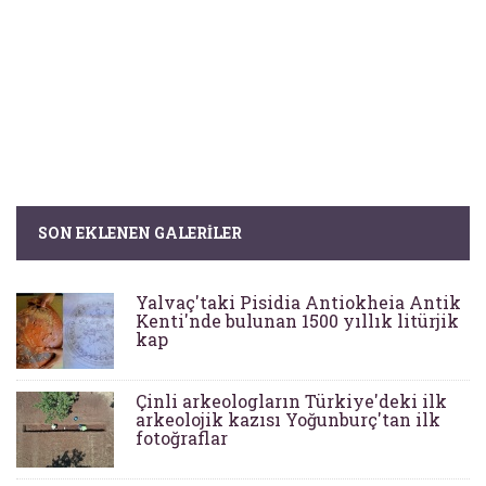
SON EKLENEN GALERILER
Yalvaç'taki Pisidia Antiokheia Antik
Kenti'nde bulunan 1500 yıllık litürjik
kap
Çinli arkeologların Türkiye'deki ilk
arkeolojik kazısı Yoğunburç'tan ilk
fotoğraflar