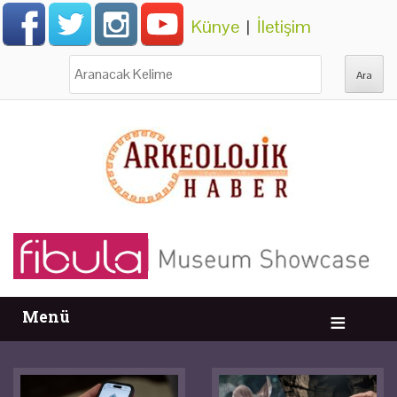
Künye
|
İletişim
Ara:
Menü