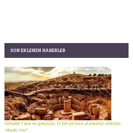
SON EKLENEN HABERLER
Göbekli Tepe ve gökyüzü: 12 bin yıl önce atalarımız yıldızları
'okudu' mu?