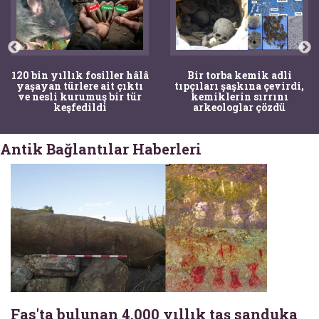
120 bin yıllık fosiller hâlâ
Bir torba kemik adli
yaşayan türlere ait çıktı
tıpçıları şaşkına çevirdi,
ve nesli kurumuş bir tür
kemiklerin sırrını
keşfedildi
arkeologlar çözdü
Antik Bağlantılar Haberleri
Fas'ta bulunan 4.000 yıllık taş sanduka