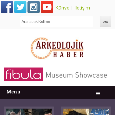
Künye
|
İletişim
Ara:
Menü