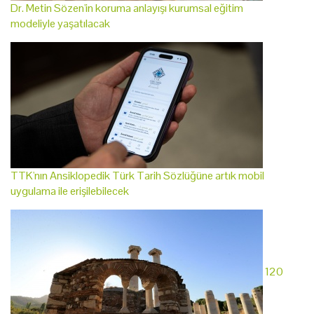
Dr. Metin Sözen'in koruma anlayışı kurumsal eğitim
modeliyle yaşatılacak
TTK'nın Ansiklopedik Türk Tarih Sözlüğüne artık mobil
uygulama ile erişilebilecek
120