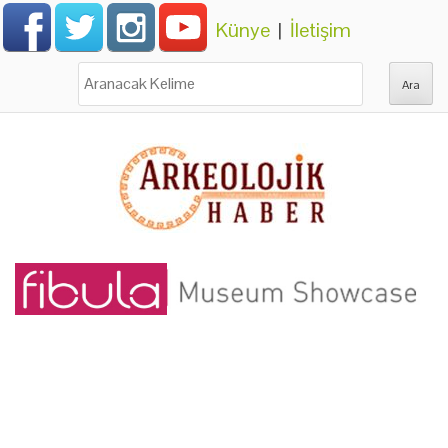
Künye
|
İletişim
Ara: