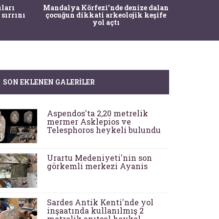
İstanbul
ıları
Mandalya Körfezi’nde denize dalan
Pasapo
 sırrını
çocuğun dikkati arkeolojik keşife
yol açtı
SON EKLENEN GALERILER
Aspendos'ta 2,20 metrelik
mermer Asklepios ve
Telesphoros heykeli bulundu
Urartu Medeniyeti'nin son
görkemli merkezi Ayanis
Sardes Antik Kenti'nde yol
inşaatında kullanılmış 2
metrelik anıtsal heykel