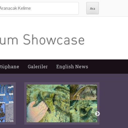
ra:
tüphane
Galeriler
English News