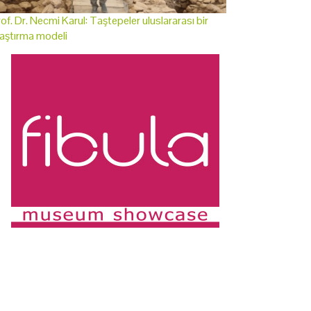
of. Dr. Necmi Karul: Taştepeler uluslararası bir
aştırma modeli