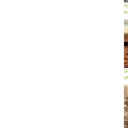
Sı
ba
Gö
yı