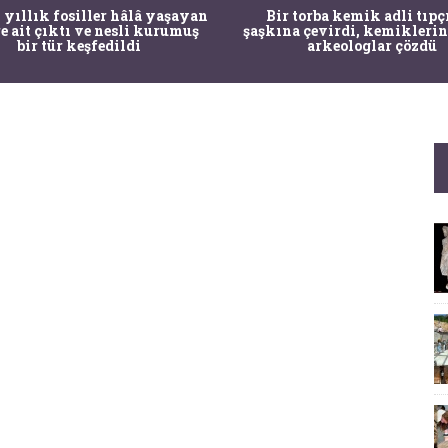
 yıllık fosiller hâlâ yaşayan
Bir torba kemik adli tıpç
re ait çıktı ve nesli kurumuş
şaşkına çevirdi, kemiklerin
bir tür keşfedildi
arkeologlar çözdü