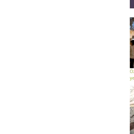
Öz
ye