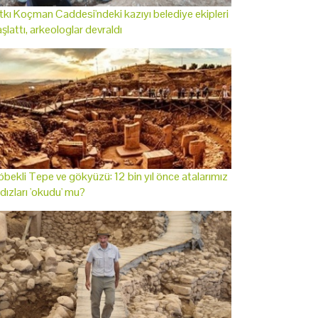
tkı Koçman Caddesi'ndeki kazıyı belediye ekipleri
şlattı, arkeologlar devraldı
bekli Tepe ve gökyüzü: 12 bin yıl önce atalarımız
ldızları 'okudu' mu?