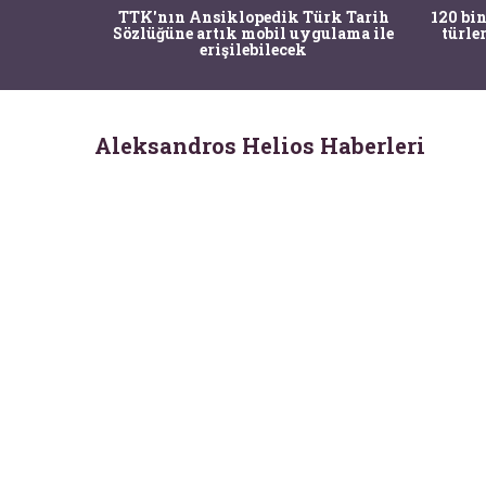
nrısı
TTK'nın Ansiklopedik Türk Tarih
120 bin
horos'un
Sözlüğüne artık mobil uygulama ile
türle
du
erişilebilecek
Aleksandros Helios Haberleri