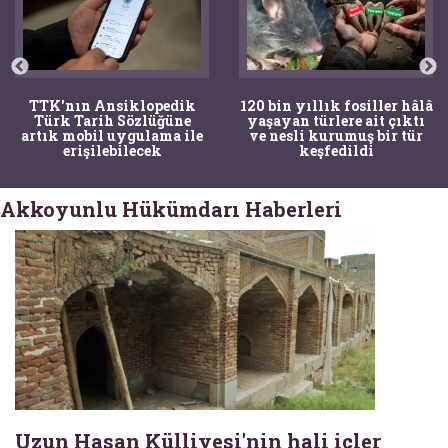
TTK'nın Ansiklopedik
120 bin yıllık fosiller hâlâ
Türk Tarih Sözlüğüne
yaşayan türlere ait çıktı
artık mobil uygulama ile
ve nesli kurumuş bir tür
erişilebilecek
keşfedildi
Akkoyunlu Hükümdarı Haberleri
Uzun Hasan Külliyesi'nin hali içler