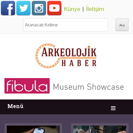
Künye
|
İletişim
Ara:
Menü