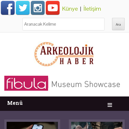
Künye
|
İletişim
Ara:
Menü