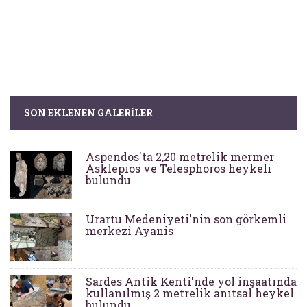
SON EKLENEN GALERILER
Aspendos'ta 2,20 metrelik mermer
Asklepios ve Telesphoros heykeli
bulundu
Urartu Medeniyeti'nin son görkemli
merkezi Ayanis
Sardes Antik Kenti'nde yol inşaatında
kullanılmış 2 metrelik anıtsal heykel
bulundu