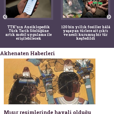
TTK'nın Ansiklopedik
120 bin yıllık fosiller hâlâ
Türk Tarih Sözlüğüne
yaşayan türlere ait çıktı
artık mobil uygulama ile
ve nesli kurumuş bir tür
erişilebilecek
keşfedildi
Akhenaten Haberleri
Mısır resimlerinde hayali olduğu