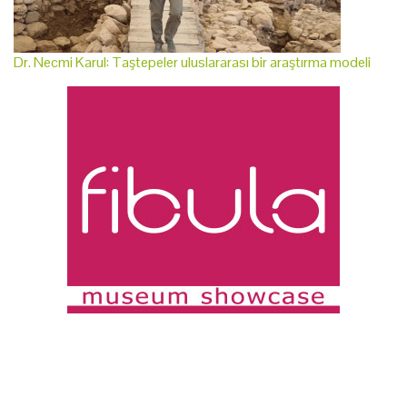
Dr. Necmi Karul: Taştepeler uluslararası bir araştırma modeli