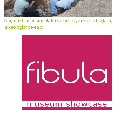
Koçman Caddesi'ndeki kazıyı belediye ekipleri başlattı,
arkeologlar devraldı