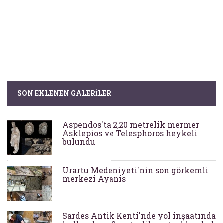
SON EKLENEN GALERILER
Aspendos'ta 2,20 metrelik mermer
Asklepios ve Telesphoros heykeli
bulundu
Urartu Medeniyeti'nin son görkemli
merkezi Ayanis
Sardes Antik Kenti'nde yol inşaatında