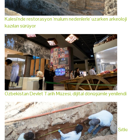
Kalesi'nde restorasyon 'malum nedenlerle' uzarken arkeoloji
kazıları sürüyor
Özbekistan Devlet Tarih Müzesi, dijital dönüşümle yenilendi
Sıtkı