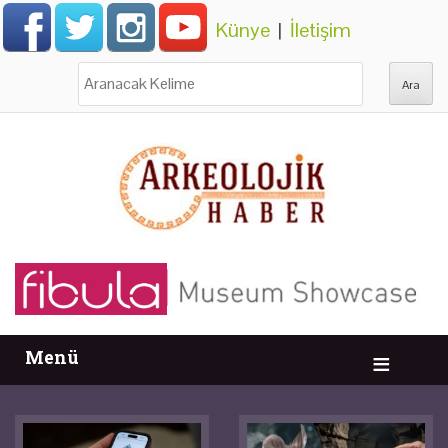
Künye
|
İletişim
Ara:
Menü