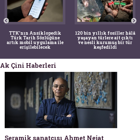
TTK'nın Ansiklopedik
120 bin yıllık fosiller hâlâ
Türk Tarih Sözlüğüne
yaşayan türlere ait çıktı
artık mobil uygulama ile
ve nesli kurumuş bir tür
erişilebilecek
keşfedildi
Ak Çini Haberleri
Seramik sanatçısı Ahmet Nejat