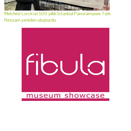
Melchior Lorck'un 500 yıllık İstanbul Panoramasını Türk
Ressam yeniden oluşturdu