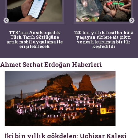
TTK'nın Ansiklopedik
120 bin yıllık fosiller hâlâ
Türk Tarih Sözlüğüne
yaşayan türlere ait çıktı
artık mobil uygulama ile
ve nesli kurumuş bir tür
erişilebilecek
keşfedildi
Ahmet Serhat Erdoğan Haberleri
İki bin yıllık gökdelen: Uçhisar Kalesi