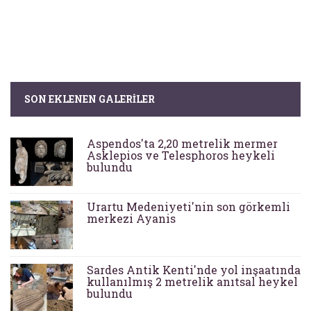
SON EKLENEN GALERILER
Aspendos'ta 2,20 metrelik mermer
Asklepios ve Telesphoros heykeli
bulundu
Urartu Medeniyeti'nin son görkemli
merkezi Ayanis
Sardes Antik Kenti'nde yol inşaatında
kullanılmış 2 metrelik anıtsal heykel
bulundu