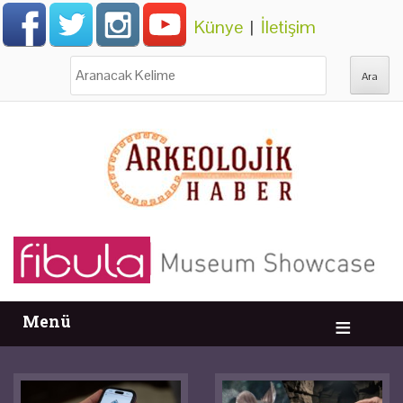
Künye
|
İletişim
Ara:
Menü