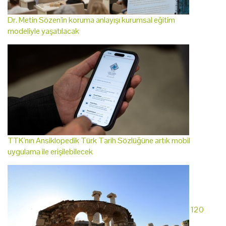
Dr. Metin Sözen'in koruma anlayışı kurumsal eğitim
modeliyle yaşatılacak
TTK'nın Ansiklopedik Türk Tarih Sözlüğüne artık mobil
uygulama ile erişilebilecek
120