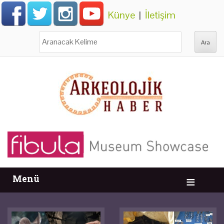
Künye
|
İletişim
Ara:
Menü