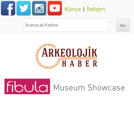
Künye
|
İletişim
Ara: