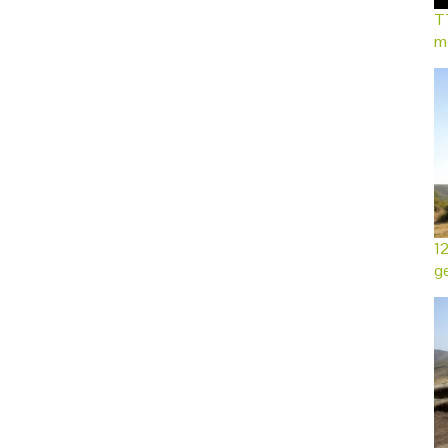
TT
mo
12
ge