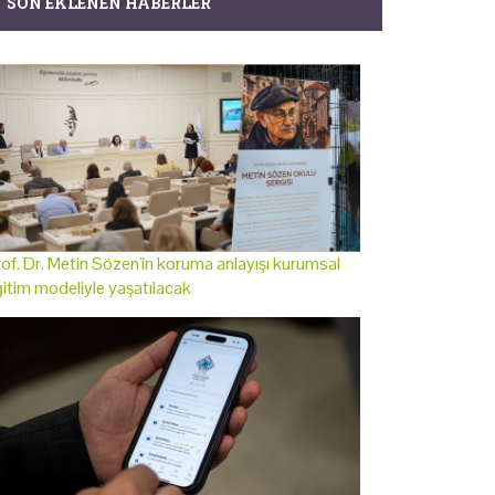
SON EKLENEN HABERLER
of. Dr. Metin Sözen'in koruma anlayışı kurumsal
itim modeliyle yaşatılacak