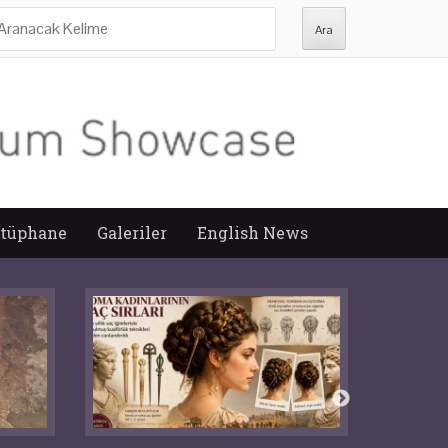
ra:
tüphane
Galeriler
English News