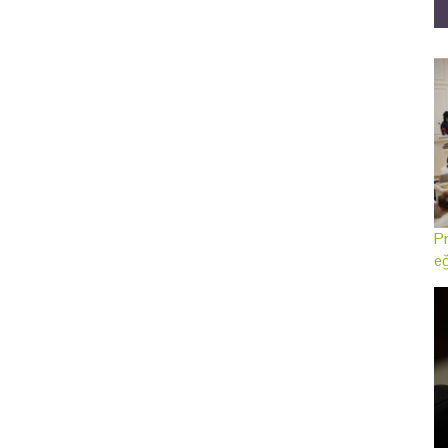
Pr
eğ