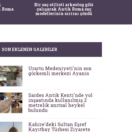
Eflatunpınar Anıtı: Hitit
i arkeolog gibi
Kozmolojisinin Taşa ve Suya
tik Roma saç
İşlenmiş Hali
sırrını çözdü
SON EKLENEN GALERILER
Urartu Medeniyeti'nin son
görkemli merkezi Ayanis
Sardes Antik Kenti'nde yol
inşaatında kullanılmış 2
metrelik anıtsal heykel
bulundu
Kahire'deki Sultan Eşref
Kayıtbay Türbesi Ziyarete