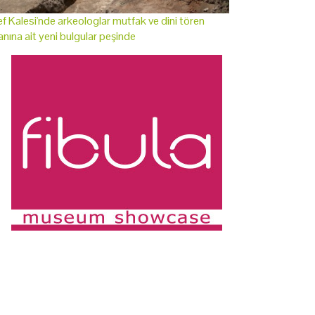
f Kalesi'nde arkeologlar mutfak ve dini tören
anına ait yeni bulgular peşinde