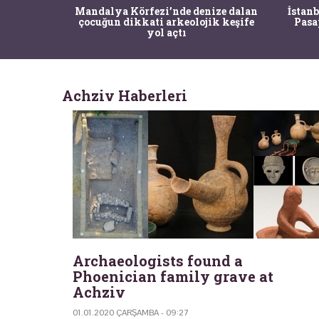
zi’nde denize dalan
İstanbul'un Tarihi Ağaçları Dijital
i arkeolojik keşife
Pasaportla Korunacak: Risklere
ol açtı
Karşı MR'lı Önlem
Achziv Haberleri
Archaeologists found a
Phoenician family grave at
Achziv
01.01.2020 ÇARŞAMBA - 09:27