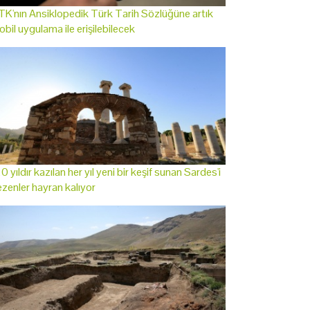
K'nın Ansiklopedik Türk Tarih Sözlüğüne artık
bil uygulama ile erişilebilecek
0 yıldır kazılan her yıl yeni bir keşif sunan Sardes'i
zenler hayran kalıyor