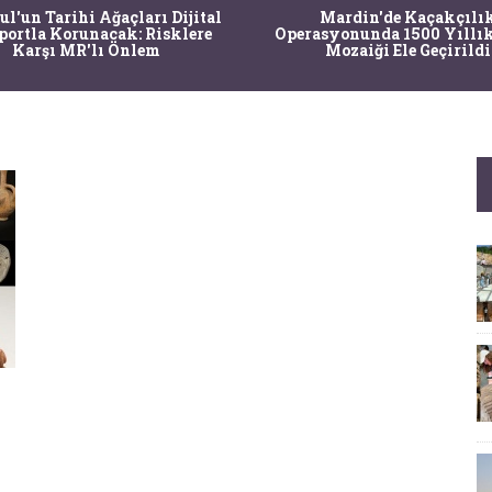
Mardin'de Kaçakçılık
Bir saç stilist
Operasyonunda 1500 Yıllık Roma
çalışarak An
Mozaiği Ele Geçirildi
modellerinin 