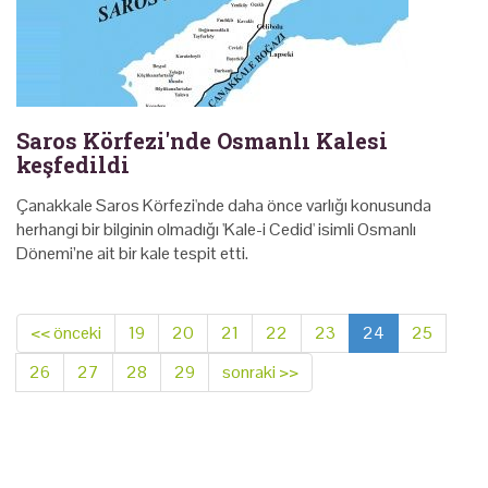
Saros Körfezi'nde Osmanlı Kalesi
keşfedildi
Çanakkale Saros Körfezi'nde daha önce varlığı konusunda
herhangi bir bilginin olmadığı 'Kale-i Cedid' isimli Osmanlı
Dönemi’ne ait bir kale tespit etti.
<< önceki
19
20
21
22
23
24
25
26
27
28
29
sonraki >>