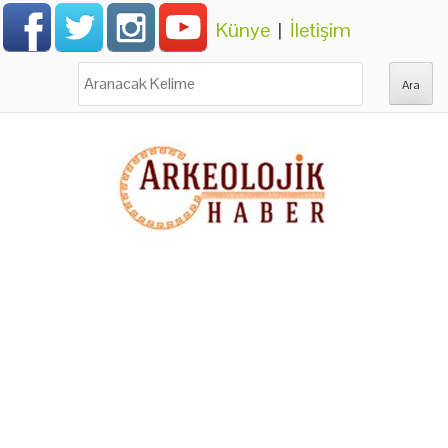
Künye
|
İletişim
Ara: