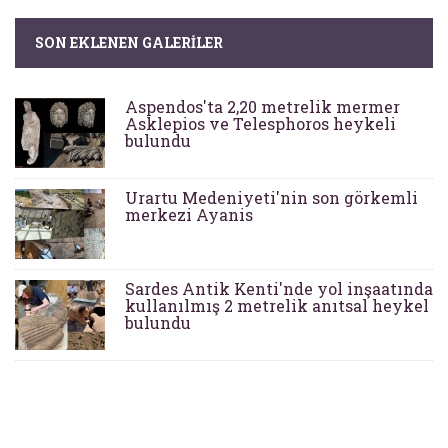
SON EKLENEN GALERILER
Aspendos'ta 2,20 metrelik mermer
Asklepios ve Telesphoros heykeli
bulundu
Urartu Medeniyeti'nin son görkemli
merkezi Ayanis
Sardes Antik Kenti'nde yol inşaatında
kullanılmış 2 metrelik anıtsal heykel
bulundu