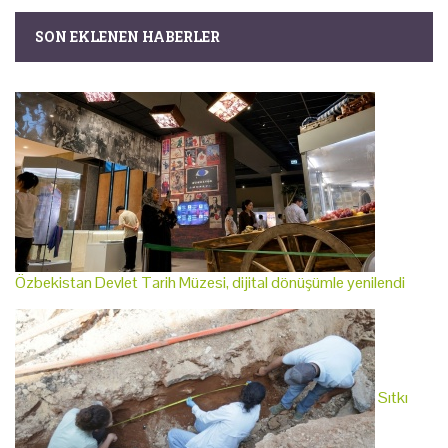
SON EKLENEN HABERLER
Özbekistan Devlet Tarih Müzesi, dijital dönüşümle yenilendi
Sıtkı