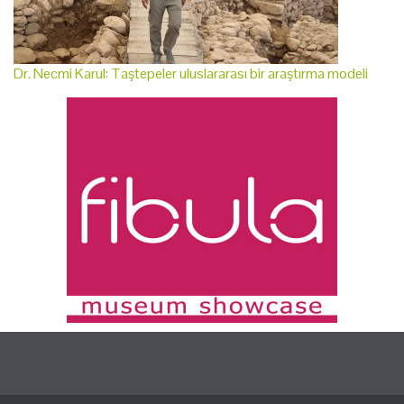
Dr. Necmi Karul: Taştepeler uluslararası bir araştırma modeli