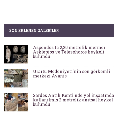
SON EKLENEN GALERILER
Aspendos'ta 2,20 metrelik mermer
Asklepios ve Telesphoros heykeli
bulundu
Urartu Medeniyeti'nin son görkemli
merkezi Ayanis
Sardes Antik Kenti'nde yol inşaatında
kullanılmış 2 metrelik anıtsal heykel
bulundu