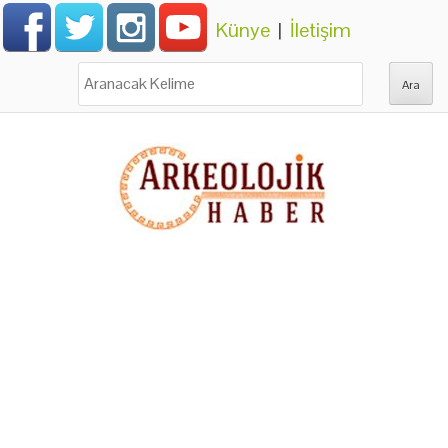
Künye
|
İletişim
Ara: