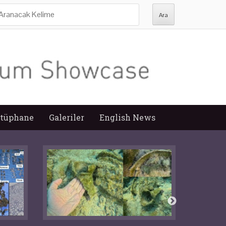
ra:
tüphane
Galeriler
English News