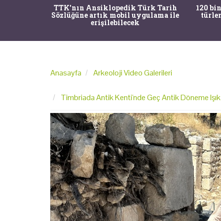
nrısı
TTK'nın Ansiklopedik Türk Tarih
120 bin
horos'un
Sözlüğüne artık mobil uygulama ile
türle
du
erişilebilecek
Anasayfa
Arkeoloji Video Galerileri
Timbriada Antik Kenti'nde Geç Antik Döneme Işık 