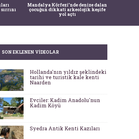
İstanbul
ıları
Mandalya Körfezi’nde denize dalan
Pasapo
 sırrını
çocuğun dikkati arkeolojik keşife
yol açtı
SON EKLENEN VIDEOLAR
Hollanda'nın yıldız şeklindeki
tarihi ve turistik kale kenti
Naarden
Evciler: Kadim Anadolu'nun
Kadim Köyü
Syedra Antik Kenti Kazıları