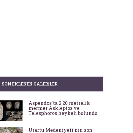
SON EKLENEN GALERILER
Aspendos'ta 2,20 metrelik
mermer Asklepios ve
Telesphoros heykeli bulundu
Urartu Medeniyeti'nin son