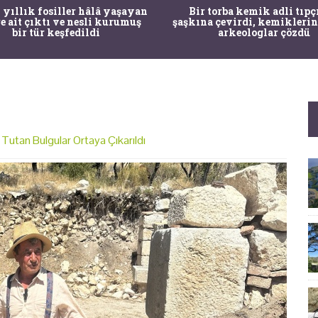
 yıllık fosiller hâlâ yaşayan
Bir torba kemik adli tıpç
re ait çıktı ve nesli kurumuş
şaşkına çevirdi, kemiklerin
bir tür keşfedildi
arkeologlar çözdü
Tutan Bulgular Ortaya Çıkarıldı