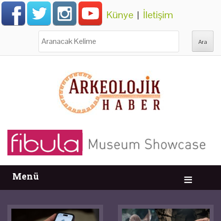
Künye
|
İletişim
Ara:
Menü