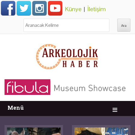
Künye
|
İletişim
Ara:
Menü