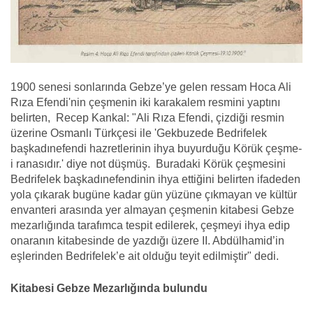
1900 senesi sonlarında Gebze’ye gelen ressam Hoca Ali
Rıza Efendi'nin çeşmenin iki karakalem resmini yaptını
belirten, Recep Kankal: "Ali Rıza Efendi, çizdiği resmin
üzerine Osmanlı Türkçesi ile 'Gekbuzede Bedrifelek
başkadınefendi hazretlerinin ihya buyurduğu Körük çeşme-
i ranasıdır.' diye not düşmüş. Buradaki Körük çeşmesini
Bedrifelek başkadınefendinin ihya ettiğini belirten ifadeden
yola çıkarak bugüne kadar gün yüzüne çıkmayan ve kültür
envanteri arasında yer almayan çeşmenin kitabesi Gebze
mezarlığında tarafımca tespit edilerek, çeşmeyi ihya edip
onaranın kitabesinde de yazdığı üzere II. Abdülhamid’in
eşlerinden Bedrifelek’e ait olduğu teyit edilmiştir" dedi.
Kitabesi Gebze Mezarlığında bulundu