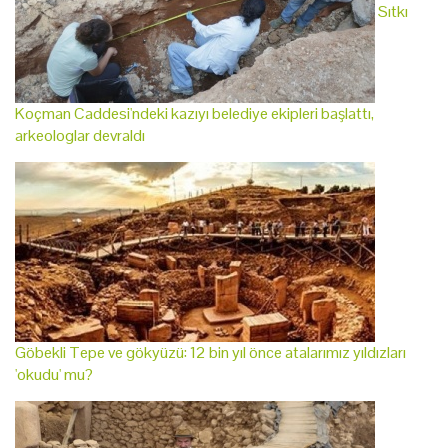
Sıtkı
Koçman Caddesi'ndeki kazıyı belediye ekipleri başlattı,
arkeologlar devraldı
Göbekli Tepe ve gökyüzü: 12 bin yıl önce atalarımız yıldızları
'okudu' mu?