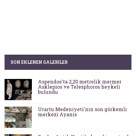
SON EKLENEN GALERILER
Aspendos'ta 2,20 metrelik mermer
Asklepios ve Telesphoros heykeli
bulundu
Urartu Medeniyeti'nin son görkemli
merkezi Ayanis