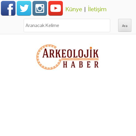
Künye
|
İletişim
Ara: