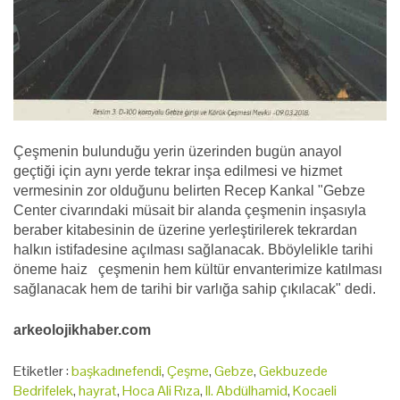
Çeşmenin bulunduğu yerin üzerinden bugün anayol
geçtiği için aynı yerde tekrar inşa edilmesi ve hizmet
vermesinin zor olduğunu belirten Recep Kankal "Gebze
Center civarındaki müsait bir alanda çeşmenin inşasıyla
beraber kitabesinin de üzerine yerleştirilerek tekrardan
halkın istifadesine açılması sağlanacak. Bböylelikle tarihi
öneme haiz çeşmenin hem kültür envanterimize katılması
sağlanacak hem de tarihi bir varlığa sahip çıkılacak" dedi.
arkeolojikhaber.com
Etiketler :
başkadınefendi
,
Çeşme
,
Gebze
,
Gekbuzede
Bedrifelek
,
hayrat
,
Hoca Ali Rıza
,
II. Abdülhamid
,
Kocaeli