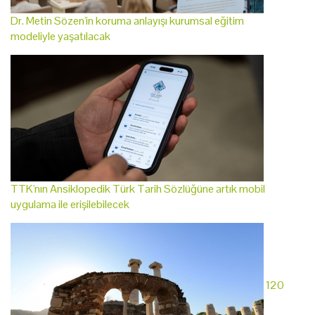
Dr. Metin Sözen'in koruma anlayışı kurumsal eğitim
modeliyle yaşatılacak
TTK'nın Ansiklopedik Türk Tarih Sözlüğüne artık mobil
uygulama ile erişilebilecek
120