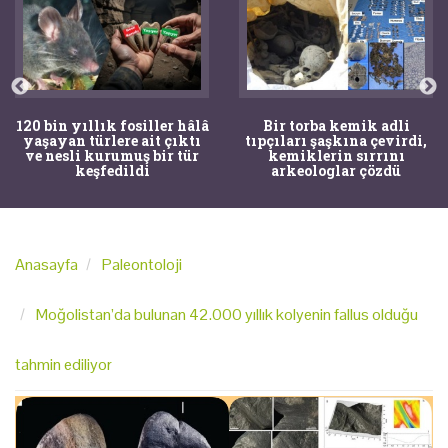
120 bin yıllık fosiller hâlâ
Bir torba kemik adli
yaşayan türlere ait çıktı
tıpçıları şaşkına çevirdi,
ve nesli kurumuş bir tür
kemiklerin sırrını
keşfedildi
arkeologlar çözdü
Anasayfa
Paleontoloji
Moğolistan’da bulunan 42.000 yıllık kolyenin fallus olduğu
tahmin ediliyor