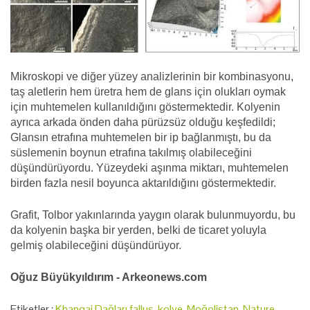
Mikroskopi ve diğer yüzey analizlerinin bir kombinasyonu,
taş aletlerin hem üretra hem de glans için olukları oymak
için muhtemelen kullanıldığını göstermektedir. Kolyenin
ayrıca arkada önden daha pürüzsüz olduğu keşfedildi;
Glansın etrafına muhtemelen bir ip bağlanmıştı, bu da
süslemenin boynun etrafına takılmış olabileceğini
düşündürüyordu. Yüzeydeki aşınma miktarı, muhtemelen
birden fazla nesil boyunca aktarıldığını göstermektedir.
Grafit, Tolbor yakınlarında yaygın olarak bulunmuyordu, bu
da kolyenin başka bir yerden, belki de ticaret yoluyla
gelmiş olabileceğini düşündürüyor.
Oğuz Büyükyıldırım - Arkeonews.com
Etiketler :
Khangai Dağları fallus
,
kolye
,
Moğolistan
,
Nature