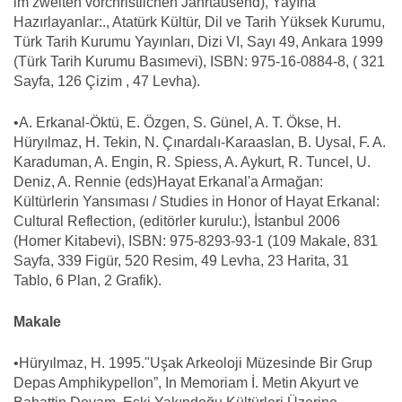
im zweiten vorchristlichen Jahrtausend), Yayına
Hazırlayanlar:., Atatürk Kültür, Dil ve Tarih Yüksek Kurumu,
Türk Tarih Kurumu Yayınları, Dizi VI, Sayı 49, Ankara 1999
(Türk Tarih Kurumu Basımevi), ISBN: 975-16-0884-8, ( 321
Sayfa, 126 Çizim , 47 Levha).
•A. Erkanal-Öktü, E. Özgen, S. Günel, A. T. Ökse, H.
Hüryılmaz, H. Tekin, N. Çınardalı-Karaaslan, B. Uysal, F. A.
Karaduman, A. Engin, R. Spiess, A. Aykurt, R. Tuncel, U.
Deniz, A. Rennie (eds)Hayat Erkanal'a Armağan:
Kültürlerin Yansıması / Studies in Honor of Hayat Erkanal:
Cultural Reflection, (editörler kurulu:), İstanbul 2006
(Homer Kitabevi), ISBN: 975-8293-93-1 (109 Makale, 831
Sayfa, 339 Figür, 520 Resim, 49 Levha, 23 Harita, 31
Tablo, 6 Plan, 2 Grafik).
Makale
•Hüryılmaz, H. 1995."Uşak Arkeoloji Müzesinde Bir Grup
Depas Amphikypellon”, In Memoriam İ. Metin Akyurt ve