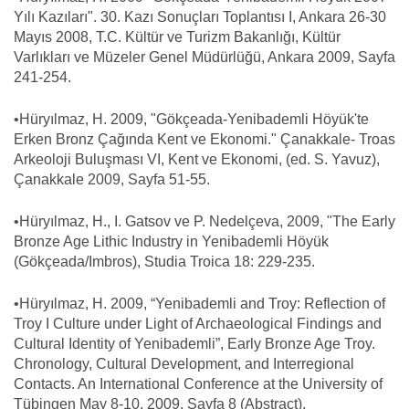
Yılı Kazıları". 30. Kazı Sonuçları Toplantısı I, Ankara 26-30
Mayıs 2008, T.C. Kültür ve Turizm Bakanlığı, Kültür
Varlıkları ve Müzeler Genel Müdürlüğü, Ankara 2009, Sayfa
241-254.
•Hüryılmaz, H. 2009, "Gökçeada-Yenibademli Höyük'te
Erken Bronz Çağında Kent ve Ekonomi." Çanakkale- Troas
Arkeoloji Buluşması VI, Kent ve Ekonomi, (ed. S. Yavuz),
Çanakkale 2009, Sayfa 51-55.
•Hüryılmaz, H., I. Gatsov ve P. Nedelçeva, 2009, "The Early
Bronze Age Lithic Industry in Yenibademli Höyük
(Gökçeada/Imbros), Studia Troica 18: 229-235.
•Hüryılmaz, H. 2009, “Yenibademli and Troy: Reflection of
Troy I Culture under Light of Archaeological Findings and
Cultural Identity of Yenibademli”, Early Bronze Age Troy.
Chronology, Cultural Development, and Interregional
Contacts. An International Conference at the University of
Tübingen May 8-10, 2009, Sayfa 8 (Abstract).