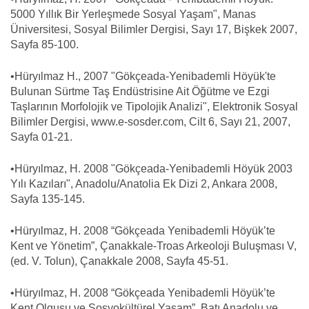
5000 Yıllık Bir Yerleşmede Sosyal Yaşam", Manas
Üniversitesi, Sosyal Bilimler Dergisi, Sayı 17, Bişkek 2007,
Sayfa 85-100.
•Hüryılmaz H., 2007 "Gökçeada-Yenibademli Höyük'te
Bulunan Sürtme Taş Endüstrisine Ait Öğütme ve Ezgi
Taşlarının Morfolojik ve Tipolojik Analizi", Elektronik Sosyal
Bilimler Dergisi, www.e-sosder.com, Cilt 6, Sayı 21, 2007,
Sayfa 01-21.
•Hüryılmaz, H. 2008 "Gökçeada-Yenibademli Höyük 2003
Yılı Kazıları", Anadolu/Anatolia Ek Dizi 2, Ankara 2008,
Sayfa 135-145.
•Hüryılmaz, H. 2008 “Gökçeada Yenibademli Höyük’te
Kent ve Yönetim”, Çanakkale-Troas Arkeoloji Buluşması V,
(ed. V. Tolun), Çanakkale 2008, Sayfa 45-51.
•Hüryılmaz, H. 2008 “Gökçeada Yenibademli Höyük’te
Kent Olgusu ve Sosyokültürel Yaşam”. Batı Anadolu ve