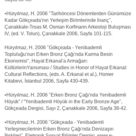
•Hüryılmaz, H. 2006 "Tarihöncesi Dönemlerden Günümüze
Kadar Gökçeada'nın Yerleşim Birimlerinde İnanç",
Çanakkale-Troas M. Osman Korfmann Arkeoloji Buluşması
IV, (ed. V. Tolun), Çanakkale 2006, Sayfa 101-115.
Hüryılmaz, H. 2006 "Gökçeada - Yenibademli
Topluluğu'nun Erken Bronz Çağı'nda Karma Besin
Ekonomisi", Hayat Erkanal'a Armağan:
KültürlerinYansıması / Studies in Honor of Hayat Erkanal:
Cultural Reflections, (eds. A. Erkanal et al.), Homer
Kitabevi, İstanbul 2006, Sayfa 430-439.
•Hüryılmaz, H. 2006 "Erken Bronz Çağı'nda Yenibademli
Höyük” / “Yenibademli Höyük in the Early Bronze Age",
Gökçeada Dergisi, Sayı 2, Çanakkale 2006, Sayfa 38-42.
•Hüryılmaz, H. 2006 "Gökçeada - Yenibademli
Yerleşmecilerinin Erken Bronz Çağı'nda Denizaşırı
İlişkileri", Eletronik Sosyal Bilimler Dergisi, www.e-