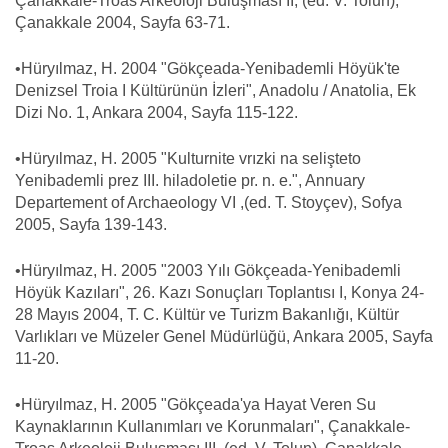
Çanakkale-Troas Arkeoloji Buluşması II, (ed. V. Tolun),
Çanakkale 2004, Sayfa 63-71.
•Hüryılmaz, H. 2004 "Gökçeada-Yenibademli Höyük'te
Denizsel Troia I Kültürünün İzleri", Anadolu / Anatolia, Ek
Dizi No. 1, Ankara 2004, Sayfa 115-122.
•Hüryılmaz, H. 2005 "Kulturnite vrızki na selişteto
Yenibademli prez III. hiladoletie pr. n. e.", Annuary
Departement of Archaeology VI ,(ed. T. Stoyçev), Sofya
2005, Sayfa 139-143.
•Hüryılmaz, H. 2005 "2003 Yılı Gökçeada-Yenibademli
Höyük Kazıları", 26. Kazı Sonuçları Toplantısı I, Konya 24-
28 Mayıs 2004, T. C. Kültür ve Turizm Bakanlığı, Kültür
Varlıkları ve Müzeler Genel Müdürlüğü, Ankara 2005, Sayfa
11-20.
•Hüryılmaz, H. 2005 "Gökçeada'ya Hayat Veren Su
Kaynaklarının Kullanımları ve Korunmaları", Çanakkale-