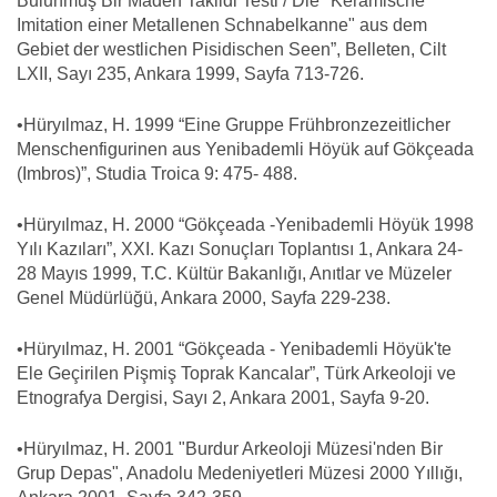
Bulunmuş Bir Maden Taklidi Testi / Die "Keramische
Imitation einer Metallenen Schnabelkanne" aus dem
Gebiet der westlichen Pisidischen Seen”, Belleten, Cilt
LXII, Sayı 235, Ankara 1999, Sayfa 713-726.
•Hüryılmaz, H. 1999 “Eine Gruppe Frühbronzezeitlicher
Menschenfigurinen aus Yenibademli Höyük auf Gökçeada
(Imbros)”, Studia Troica 9: 475- 488.
•Hüryılmaz, H. 2000 “Gökçeada -Yenibademli Höyük 1998
Yılı Kazıları”, XXI. Kazı Sonuçları Toplantısı 1, Ankara 24-
28 Mayıs 1999, T.C. Kültür Bakanlığı, Anıtlar ve Müzeler
Genel Müdürlüğü, Ankara 2000, Sayfa 229-238.
•Hüryılmaz, H. 2001 “Gökçeada - Yenibademli Höyük'te
Ele Geçirilen Pişmiş Toprak Kancalar”, Türk Arkeoloji ve
Etnografya Dergisi, Sayı 2, Ankara 2001, Sayfa 9-20.
•Hüryılmaz, H. 2001 "Burdur Arkeoloji Müzesi'nden Bir
Grup Depas", Anadolu Medeniyetleri Müzesi 2000 Yıllığı,