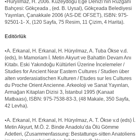
•Hüryılmaz, H. 2006. Kuzeydoğu Ege Denizi’nin Rüzgarlı
Bahçesi: Gökçeada , (ed. B. Uysal), Gökçeada Belediyesi
Yayınları, Çanakkale 2006 (AS-DE OFSET), ISBN: 975-
92501-1- X, (120 Sayfa, 75 Resim, 11 Çizim, 4 Harita).
Editörlük
•A. Erkanal, H. Erkanal, H. Hüryılmaz, A. Tuba Ökse v.d.
(eds), In Mamoriam İ. Metin Akyurt ve Bahattin Devam Anı
Kitabı. Eski Yakındoğu Kültürleri Üzerine İncelemeler /
Studies for Ancient Near Eastern Cultures / Studien über
alten vorderasiatischen Kulturen / Etudes sur les Cultures
du Proche Orient Ancienne. Arkeoloji ve Sanat Yayınları,
Armağan Kitapları Dizisi 3, İstanbul 1995 (Kanaat
Matbaası), ISBN: 975-7538-83-3, (48 Makale, 350 Sayfa,
42 Levha).
•A. Erkanal, H. Erkanal, H. Hüryılmaz, A. T. Ökse v.d (eds) İ.
Metin Akyurt, M.Ö. 2. Binde Anadolu’da Ölü Gömme
Adetleri, (Zusammenfassung: Bestattungs-sitten Anatoliens