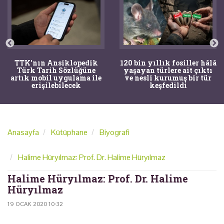
TTK'nın Ansiklopedik
120 bin yıllık fosiller hâlâ
Türk Tarih Sözlüğüne
yaşayan türlere ait çıktı
artık mobil uygulama ile
ve nesli kurumuş bir tür
erişilebilecek
keşfedildi
Anasayfa
Kütüphane
Biyografi
Halime Hüryılmaz: Prof. Dr. Halime Hüryılmaz
Halime Hüryılmaz: Prof. Dr. Halime
Hüryılmaz
19 OCAK 2020 10:32