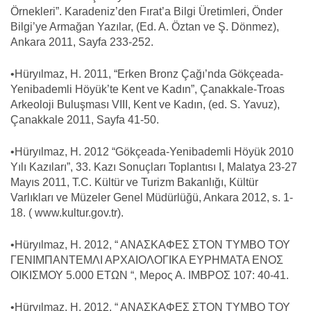
Örnekleri”. Karadeniz’den Fırat’a Bilgi Üretimleri, Önder
Bilgi’ye Armağan Yazılar, (Ed. A. Öztan ve Ş. Dönmez),
Ankara 2011, Sayfa 233-252.
•Hüryılmaz, H. 2011, “Erken Bronz Çağı’nda Gökçeada-
Yenibademli Höyük’te Kent ve Kadın”, Çanakkale-Troas
Arkeoloji Buluşması VIII, Kent ve Kadın, (ed. S. Yavuz),
Çanakkale 2011, Sayfa 41-50.
•Hüryılmaz, H. 2012 “Gökçeada-Yenibademli Höyük 2010
Yılı Kazıları”, 33. Kazı Sonuçları Toplantısı I, Malatya 23-27
Mayıs 2011, T.C. Kültür ve Turizm Bakanlığı, Kültür
Varlıkları ve Müzeler Genel Müdürlüğü, Ankara 2012, s. 1-
18. ( www.kultur.gov.tr).
•Hüryılmaz, H. 2012, “ ANAΣΚΑΦΕΣ ΣΤΟΝ ΤΥΜΒΟ ΤΟΥ
ΓΕΝΙΜΠΑΝΤΕΜΛΙ ΑΡΧΑΙΟΛΟΓΙΚΑ ΕΥΡΗΜΑΤΑ ΕΝΟΣ
ΟΙΚΙΣΜΟΥ 5.000 ΕΤΩΝ “, Μeρος Α. ΙΜΒΡΟΣ 107: 40-41.
•Hüryılmaz, H. 2012, “ ANAΣΚΑΦΕΣ ΣΤΟΝ ΤΥΜΒΟ ΤΟΥ