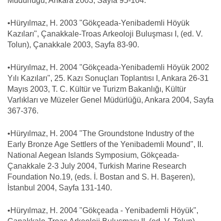
Müdürlüğü, Ankara 2003, Sayfa 95-104.
•Hüryılmaz, H. 2003 "Gökçeada-Yenibademli Höyük
Kazıları", Çanakkale-Troas Arkeoloji Buluşması I, (ed. V.
Tolun), Çanakkale 2003, Sayfa 83-90.
•Hüryılmaz, H. 2004 "Gökçeada-Yenibademli Höyük 2002
Yılı Kazıları", 25. Kazı Sonuçları Toplantısı I, Ankara 26-31
Mayıs 2003, T. C. Kültür ve Turizm Bakanlığı, Kültür
Varlıkları ve Müzeler Genel Müdürlüğü, Ankara 2004, Sayfa
367-376.
•Hüryılmaz, H. 2004 "The Groundstone Industry of the
Early Bronze Age Settlers of the Yenibademli Mound", II.
National Aegean Islands Symposium, Gökçeada-
Çanakkale 2-3 July 2004, Turkish Marine Research
Foundation No.19, (eds. İ. Bostan and S. H. Başeren),
İstanbul 2004, Sayfa 131-140.
•Hüryılmaz, H. 2004 "Gökçeada - Yenibademli Höyük",