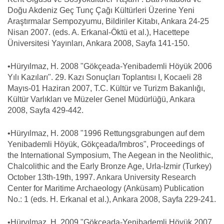
Doğu Akdeniz Geç Tunç Çağı Kültürleri Üzerine Yeni
Araştırmalar Sempozyumu, Bildiriler Kitabı, Ankara 24-25
Nisan 2007. (eds. A. Erkanal-Öktü et al.), Hacettepe
Üniversitesi Yayınları, Ankara 2008, Sayfa 141-150.
•Hüryılmaz, H. 2008 "Gökçeada-Yenibademli Höyük 2006
Yılı Kazıları". 29. Kazı Sonuçları Toplantısı I, Kocaeli 28
Mayıs-01 Haziran 2007, T.C. Kültür ve Turizm Bakanlığı,
Kültür Varlıkları ve Müzeler Genel Müdürlüğü, Ankara
2008, Sayfa 429-442.
•Hüryılmaz, H. 2008 "1996 Rettungsgrabungen auf dem
Yenibademli Höyük, Gökçeada/Imbros", Proceedings of
the International Symposium, The Aegean in the Neolithic,
Chalcolithic and the Early Bronze Age, Urla-İzmir (Turkey)
October 13th-19th, 1997. Ankara University Research
Center for Maritime Archaeology (Anküsam) Publication
No.: 1 (eds. H. Erkanal et al.), Ankara 2008, Sayfa 229-241.
•Hüryılmaz, H. 2009 "Gökçeada-Yenibademli Höyük 2007