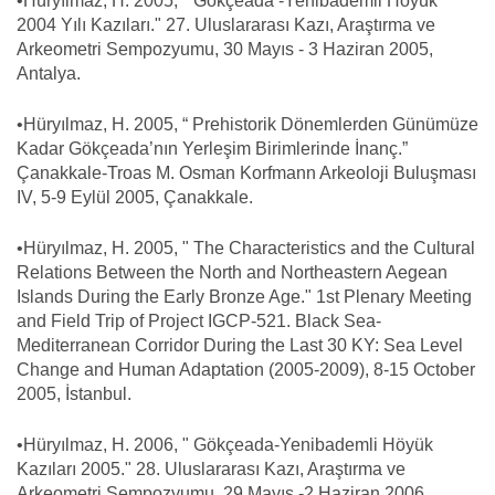
•Hüryılmaz, H. 2005, " Gökçeada -Yenibademli Höyük
2004 Yılı Kazıları." 27. Uluslararası Kazı, Araştırma ve
Arkeometri Sempozyumu, 30 Mayıs - 3 Haziran 2005,
Antalya.
•Hüryılmaz, H. 2005, “ Prehistorik Dönemlerden Günümüze
Kadar Gökçeada’nın Yerleşim Birimlerinde İnanç.”
Çanakkale-Troas M. Osman Korfmann Arkeoloji Buluşması
IV, 5-9 Eylül 2005, Çanakkale.
•Hüryılmaz, H. 2005, " The Characteristics and the Cultural
Relations Between the North and Northeastern Aegean
Islands During the Early Bronze Age." 1st Plenary Meeting
and Field Trip of Project IGCP-521. Black Sea-
Mediterranean Corridor During the Last 30 KY: Sea Level
Change and Human Adaptation (2005-2009), 8-15 October
2005, İstanbul.
•Hüryılmaz, H. 2006, " Gökçeada-Yenibademli Höyük
Kazıları 2005." 28. Uluslararası Kazı, Araştırma ve
Arkeometri Sempozyumu, 29 Mayıs -2 Haziran 2006,