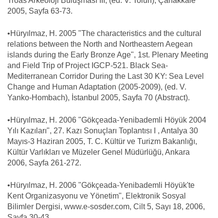
Troas Arkeoloji Buluşması III, (ed. V. Tolun), Çanakkale
2005, Sayfa 63-73.
•Hüryılmaz, H. 2005 "The characteristics and the cultural
relations between the North and Northeastern Aegean
islands during the Early Bronze Age", 1st. Plenary Meeting
and Field Trip of Project IGCP-521. Black Sea-
Mediterranean Corridor During the Last 30 KY: Sea Level
Change and Human Adaptation (2005-2009), (ed. V.
Yanko-Hombach), İstanbul 2005, Sayfa 70 (Abstract).
•Hüryılmaz, H. 2006 "Gökçeada-Yenibademli Höyük 2004
Yılı Kazıları", 27. Kazı Sonuçları Toplantısı I , Antalya 30
Mayıs-3 Haziran 2005, T. C. Kültür ve Turizm Bakanlığı,
Kültür Varlıkları ve Müzeler Genel Müdürlüğü, Ankara
2006, Sayfa 261-272.
•Hüryılmaz, H. 2006 "Gökçeada-Yenibademli Höyük'te
Kent Organizasyonu ve Yönetim", Elektronik Sosyal
Bilimler Dergisi, www.e-sosder.com, Cilt 5, Sayı 18, 2006,
Sayfa 30-43.