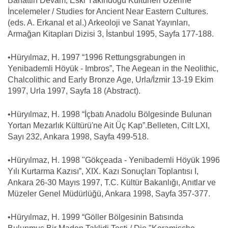
Bahattin Devam, Eski Yakındoğu Kültürleri Üzerine
İncelemeler / Studies for Ancient Near Eastern Cultures.
(eds. A. Erkanal et al.) Arkeoloji ve Sanat Yayınları,
Armağan Kitapları Dizisi 3, İstanbul 1995, Sayfa 177-188.
•Hüryılmaz, H. 1997 “1996 Rettungsgrabungen in
Yenibademli Höyük - Imbros”, The Aegean in the Neolithic,
Chalcolithic and Early Bronze Age, Urla/İzmir 13-19 Ekim
1997, Urla 1997, Sayfa 18 (Abstract).
•Hüryılmaz, H. 1998 “İçbatı Anadolu Bölgesinde Bulunan
Yortan Mezarlık Kültürü'ne Ait Üç Kap”.Belleten, Cilt LXI,
Sayı 232, Ankara 1998, Sayfa 499-518.
•Hüryılmaz, H. 1998 "Gökçeada - Yenibademli Höyük 1996
Yılı Kurtarma Kazısı”, XIX. Kazı Sonuçları Toplantısı I,
Ankara 26-30 Mayıs 1997, T.C. Kültür Bakanlığı, Anıtlar ve
Müzeler Genel Müdürlüğü, Ankara 1998, Sayfa 357-377.
•Hüryılmaz, H. 1999 “Göller Bölgesinin Batısında