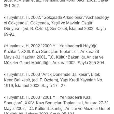
(eds. R. Arslan et al.), Remshalden-Grunbach 2002, Sayfa
351-362.
•Hüryılmaz, H. 2002, "Gökçeada Arkeolojisi"/"Archaeology
of Gökçeada", Gökçeada, Yeşil ve Mavinin Özgür
Dünyası", (ed. B. Öztürk), Ser Ofset, İstanbul 2002, Sayfa
69-91.
•Hüryılmaz, H. 2002 "2000 Yılı Yenibademli Höyüğü
Kazıları", XXIII. Kazı Sonuçları Toplantısı I, Ankara 28
Mayıs-01 Haziran 2001, T.C. Kültür Bakanlığı, Anıtlar ve
Müzeler Genel Müdürlüğü, Ankara 2002, Sayfa 295-304.
•Hüryılmaz, H. 2003 "Antik Dönemde Balıkesir", Bitek
Kent: Balıkesir, (ed. F. Özdem), Yapı Kredi Yayınları No.
1919, İstanbul 2003, Sayfa 17 - 27.
•Hüryılmaz, H. 2003 "2001 Yılı Yenibademli Kazı
Sonuçları", XXIV. Kazı Sonuçları Toplantısı I, Ankara 27-31
Mayıs 2002, T.C. Kültür Bakanlığı, Anıtlar ve Müzeler Genel