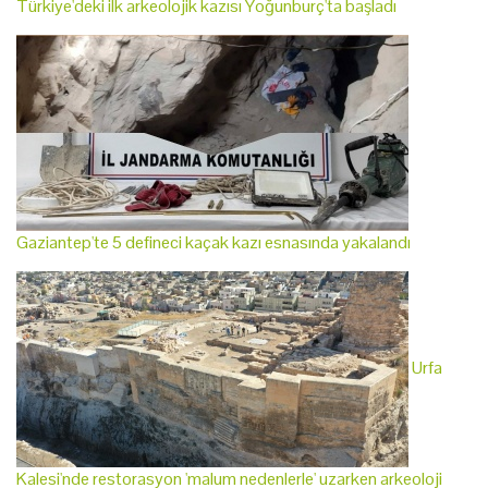
Türkiye'deki ilk arkeolojik kazısı Yoğunburç'ta başladı
Gaziantep'te 5 defineci kaçak kazı esnasında yakalandı
Urfa
Kalesi'nde restorasyon 'malum nedenlerle' uzarken arkeoloji