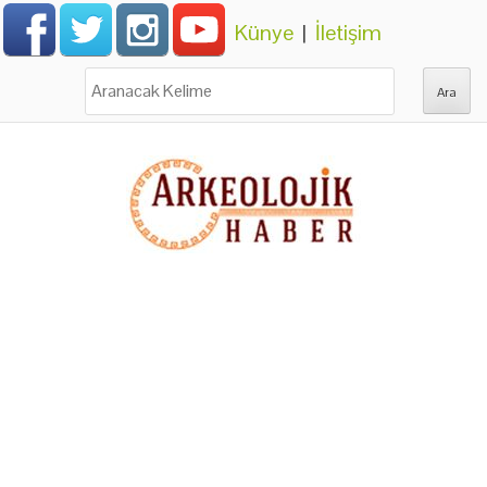
Künye
|
İletişim
Ara: