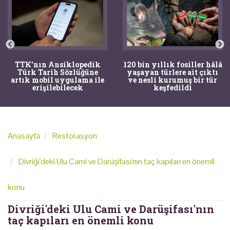
TTK'nın Ansiklopedik
120 bin yıllık fosiller hâlâ
Türk Tarih Sözlüğüne
yaşayan türlere ait çıktı
artık mobil uygulama ile
ve nesli kurumuş bir tür
erişilebilecek
keşfedildi
Anasayfa
Restorasyon
Divriği'deki Ulu Cami ve Darüşifası'nın taç kapıları en önemli
konu
Divriği'deki Ulu Cami ve Darüşifası'nın
taç kapıları en önemli konu