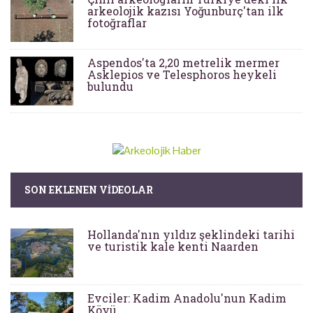
arkeolojik kazısı Yoğunburç'tan ilk
fotoğraflar
Aspendos'ta 2,20 metrelik mermer
Asklepios ve Telesphoros heykeli
bulundu
SON EKLENEN VIDEOLAR
Hollanda'nın yıldız şeklindeki tarihi
ve turistik kale kenti Naarden
Evciler: Kadim Anadolu'nun Kadim
Köyü