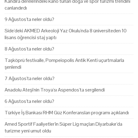
Kandıra derelerindeki kano turları doğa ve spor turizmi trendini
canlandırdı
9 Ağustos'ta neler oldu?
Side'deki AKMED Arkeoloji Yaz Okulu'nda 8 üniversiteden 10
lisans öğrencisi staj yaptı
8 Ağustos'ta neler oldu?
Taşköprü festivalle, Pompeiopolis Antik Kenti uçurtmalarla
şenlendi
7 Ağustos'ta neler oldu?
Anadolu Ateşi'nin Troya'sı Aspendos'ta sergilendi
6 Ağustos'ta neler oldu?
Türkiye İş Bankası RHM Güz Konferansları programı açıklandı
Amed Sportif Faaliyetler'in Süper Lig maçları Diyarbakır'da
turizme yeni umut oldu