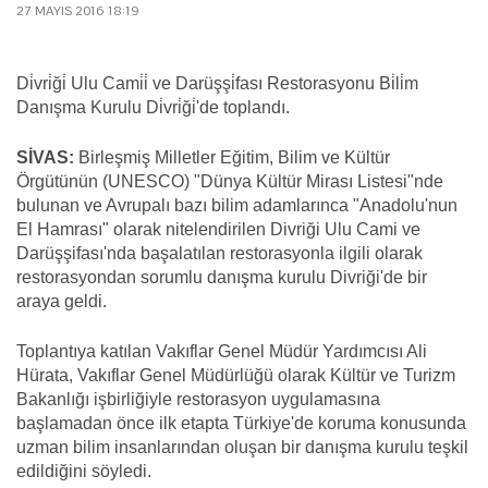
27 MAYIS 2016 18:19
Di̇vri̇ği̇ Ulu Cami̇i̇ ve Darüşşi̇fası Restorasyonu Bi̇li̇m
Danışma Kurulu Di̇vri̇ği̇'de toplandı.
SİVAS:
Birleşmiş Milletler Eğitim, Bilim ve Kültür
Örgütünün (UNESCO) "Dünya Kültür Mirası Listesi"nde
bulunan ve Avrupalı bazı bilim adamlarınca "Anadolu'nun
El Hamrası" olarak nitelendirilen Divriği Ulu Cami ve
Darüşşifası'nda başalatılan restorasyonla ilgili olarak
restorasyondan sorumlu danışma kurulu Divriği'de bir
araya geldi.
Toplantıya katılan Vakıflar Genel Müdür Yardımcısı Ali
Hürata, Vakıflar Genel Müdürlüğü olarak Kültür ve Turizm
Bakanlığı işbirliğiyle restorasyon uygulamasına
başlamadan önce ilk etapta Türkiye'de koruma konusunda
uzman bilim insanlarından oluşan bir danışma kurulu teşkil
edildiğini söyledi.