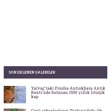
SON EKLENEN GALERILER
Yalvaç'taki Pisidia Antiokheia Antik
Kenti'nde bulunan 1500 yıllık litürjik
kap
Çinli arkeologların Türkiye'deki ilk