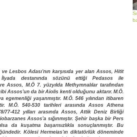
Sı
ba
ve Lesbos Adası’nın karşısıda yer alan Assos, Hitit
İlyada destanında sözünü ettiği Pedasos ile
göre Assos, M.Ö 7. yüzyılda Methymnalılar tarafından
i Assos’un da bir Aiolis kenti olduğunu aktarır. M.Ö.
ya egemenliği yaşanmıştır. M.Ö. 546 yılından itibaren
tir. M.Ö. 540-530 tarihleri arasında Assos Athena
8/77-412 yılları arasında Assos, Attik Deniz Birliği
riobarzanes Assos’a sığınmıştır. Şehir başka bir Pers
ılsa da kuşatma başarısızlıkla sonuçlanmıştır. Bu
ündedir. Kölesi Hermeias’ın diktatörlük döneminde