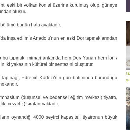
ent, eski bir volkan konisi üzerine kurulmuş olup, güneye
ından oluşur.
ir bölümü bugün hala ayaktadır.
'da inşa edilmiş Anadolu'nun en eski Dor tapınaklarından
 bu tapınak, mimari anlamda hem Dor/ Yunan hem İon /
 iki yakasının kültürel bir sentezini oluşturur.
Ga
a Tapınağı, Edremit Körfezi'nin gün batımında büründüğü
ya
mekandır.
ymnasium (düşünsel ve bedensel eğitim merkezi) tiyatro,
tik mezarlık) sıralanmaktadır.
rın oynandığı 4000 seyirci kapasiteli tiyatronun büyük