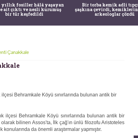
 yıllık fosiller hâlâ yaşayan
Bir torba kemik adli tıpç
re ait çıktı ve nesli kurumuş
şaşkına çevirdi, kemiklerin
bir tür keşfedildi
arkeologlar çözdü
enti Çanakkale
akkale
ilçesi Behramkale Köyü sınırlarında bulunan antik bir
 ilçesi Behramkale Köyü sınırlarında bulunan antik bir
larak bilinen Assos'ta, İlk çağ'ın ünlü filozofu Aristoteles
nik konularında da önemli araştırmalar yapmıştır.