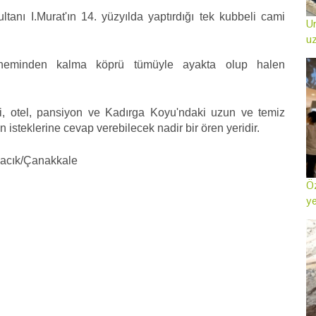
nı I.Murat'ın 14. yüzyılda yaptırdığı tek kubbeli cami
Ur
uz
öneminden kalma köprü tümüyle ayakta olup halen
, otel, pansiyon ve Kadırga Koyu'ndaki uzun ve temiz
n isteklerine cevap verebilecek nadir bir ören yeridir.
vacık/Çanakkale
Öz
ye