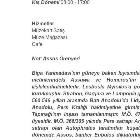
Kış Dönemi
08:00 - 17:00
Hizmetler
Müzekart Satış
Müze Mağazası
Cafe
Not: Assos Örenyeri
Biga Yarımadası’nın güneye bakan kıyısında 
metinlerindeki Assuwa ve Homeros’un 
ilişkilendirilmektedir. Lesboslu Myrsilos’a 
kurulmuştur. Strabon, Gargara ve Lamponia gib
560-546 yılları arasında Batı Anadolu’da Lid
Anadolu, Pers Kralığı hakimiyetine girmiş
Tapınağı’nın inşası tamamlanmıştır. M.Ö. 47
üyesidir. M.Ö. 366/365 yılında Pers satrapı A
satrapı olan Autophrates tarafından kuşat
dönemde Assos, banker Eubulos diktatörlüğ