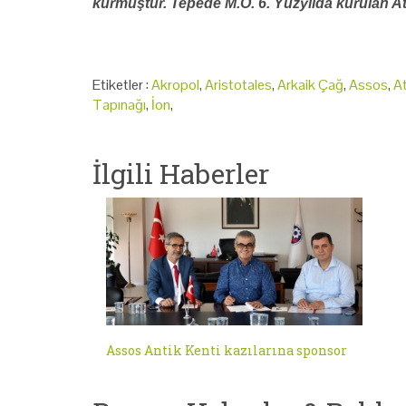
kurmuştur. Tepede M.Ö. 6. Yüzyılda kurulan Ath
Etiketler :
Akropol
,
Aristotales
,
Arkaik Çağ
,
Assos
,
A
Tapınağı
,
İon
,
İlgili Haberler
Assos Antik Kenti kazılarına sponsor