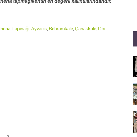
ena tapınağıkentin en değerli kalıntılarındandır.
thena Tapınağı
,
Ayvacık
,
Behramkale
,
Çanakkale
,
Dor