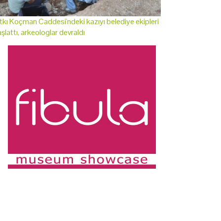
tkı Koçman Caddesi'ndeki kazıyı belediye ekipleri
şlattı, arkeologlar devraldı