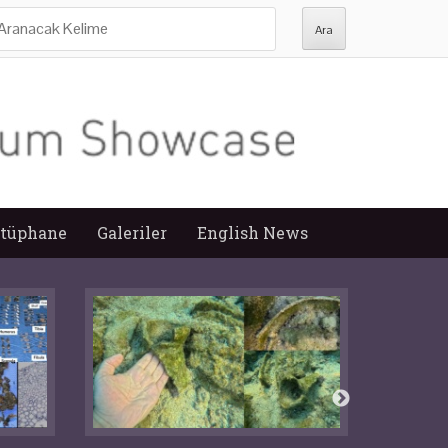
ra:
tüphane
Galeriler
English News