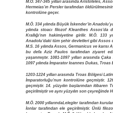
M.Ö. 347-345 yılları arasında Aristoteles, As
Hermeias’ın Persler tarafından öldürülmesinin
kontrolüne geçer.
M.Ö. 334 yılında Büyük İskender’in Anadolu’y
yılında stoacı filozof Kleanthes Assos’da 
Krallığı’nın hakimiyetine girilir. M.Ö. 133
Anadolu’daki tüm şehir devletleri gibi Assos 
M.S. 16 yılında Assos, Germanicus ve karısı Agr
bu defa Aziz Paulos tarafından ziyaret edil
yaşanmıştır. 1081-1097 yılları arasında Çaka 
1097 yılında İmparator Ioannes Dukas, Troas B
1203-1224 yılları arasında Troas Bölgesi Latinle
İmparatorluğu’nun kontrolüne geçmiştir. 12
geçmiştir. 14. yüzyılın başlarından itibaren 
geçirilmiştir ve aynı yüzyılın son çeyreğinde 
M.Ö. 2000 yıllarındaLelegler tarafından kurula
İonlar tarafından ele geçirilmiştir. Ünlü filo