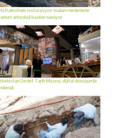
fa Kalesi'nde restorasyon 'malum nedenlerle'
arken arkeoloji kazıları sürüyor
bekistan Devlet Tarih Müzesi, dijital dönüşümle
nilendi