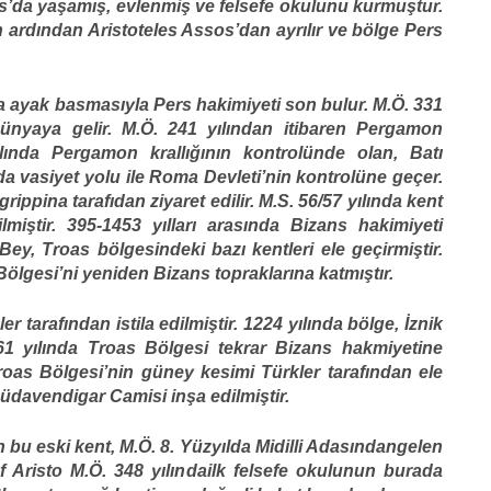
sos’da yaşamış, evlenmiş ve felsefe okulunu kurmuştur.
 ardından Aristoteles Assos’dan ayrılır ve bölge Pers
a ayak basmasıyla Pers hakimiyeti son bulur. M.Ö. 331
dünyaya gelir. M.Ö. 241 yılından itibaren Pergamon
 yılında Pergamon krallığının kontrolünde olan, Batı
da vasiyet yolu ile Roma Devleti’nin kontrolüne geçer.
ippina tarafıdan ziyaret edilir. M.S. 56/57 yılında kent
miştir. 395-1453 yılları arasında Bizans hakimiyeti
Bey, Troas bölgesindeki bazı kentleri ele geçirmiştir.
ölgesi’ni yeniden Bizans topraklarına katmıştır.
r tarafından istila edilmiştir. 1224 yılında bölge, İznik
61 yılında Troas Bölgesi tekrar Bizans hakmiyetine
Troas Bölgesi’nin güney kesimi Türkler tarafından ele
Hüdavendigar Camisi inşa edilmiştir.
n bu eski kent, M.Ö. 8. Yüzyılda Midilli Adasındangelen
zof Aristo M.Ö. 348 yılındailk felsefe okulunun burada