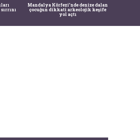
İstanbul
ıları
Mandalya Körfezi’nde denize dalan
Pasapo
 sırrını
çocuğun dikkati arkeolojik keşife
yol açtı