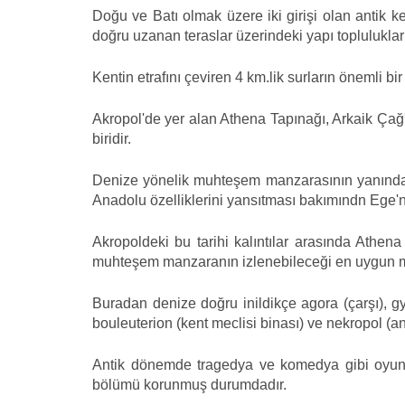
Doğu ve Batı olmak üzere iki girişi olan antik k
doğru uzanan teraslar üzerindeki yapı topluluklar
Kentin etrafını çeviren 4 km.lik surların önemli b
Akropol'de yer alan Athena Tapınağı, Arkaik Çağ
biridir.
Denize yönelik muhteşem manzarasının yanında
Anadolu özelliklerini yansıtması bakımındn Ege'nin
Akropoldeki bu tarihi kalıntılar arasında Athen
muhteşem manzaranın izlenebileceği en uygun 
Buradan denize doğru inildikçe agora (çarşı), g
bouleuterion (kent meclisi binası) ve nekropol (an
Antik dönemde tragedya ve komedya gibi oyunla
bölümü korunmuş durumdadır.