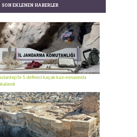
SON EKLENEN HABERLER
ziantep'te 5 defineci kaçak kazı esnasında
kalandı