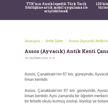
nrısı
TTK'nın Ansiklopedik Türk Tarih
120 bin
horos'un
Sözlüğüne artık mobil uygulama ile
türle
du
erişilebilecek
Anasayfa
Antik Şehir
Assos (Ayvacık) Antik K
Assos (Ayvacık) Antik Kenti Çan
30 HAZIRAN 2016 13:31
Assos, Çanakkale'nin 87 km. güneyinde, Ayvacık 
liman kentidir.
Assos, Çanakkale'nin 87 km. güneyinde, Ayvacık
liman kentidir. Aynı zamanda bir öğretim merkezi o
bir felsefe okulu kurmuş zooloji, biyoloji ve bota