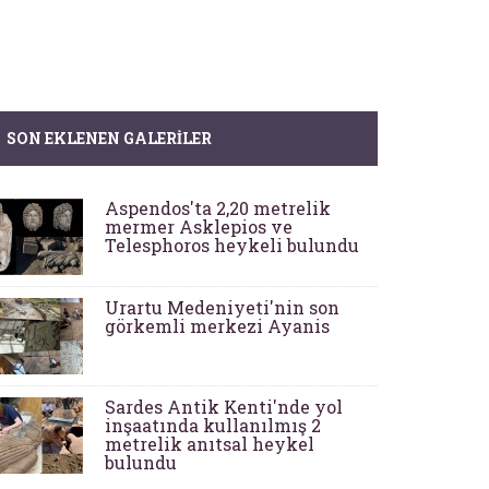
SON EKLENEN GALERILER
Aspendos'ta 2,20 metrelik
mermer Asklepios ve
Telesphoros heykeli bulundu
Urartu Medeniyeti'nin son
görkemli merkezi Ayanis
Sardes Antik Kenti'nde yol
inşaatında kullanılmış 2
metrelik anıtsal heykel
bulundu